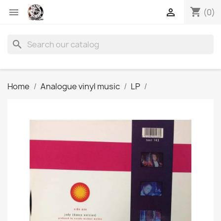
shopping_cart


(0)
search
Home
Analogue vinyl music
LP