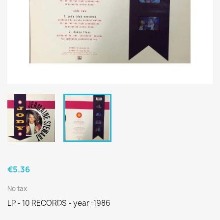
€5.36
No tax
LP - 10 RECORDS - year :1986