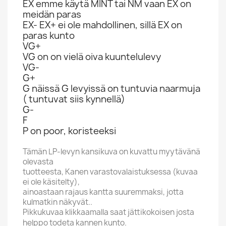
EX emme käytä MINT tai NM vaan EX on
meidän paras
EX- EX+ ei ole mahdollinen, sillä EX on
paras kunto
VG+
VG on on vielä oiva kuuntelulevy
VG-
G+
G näissä G levyissä on tuntuvia naarmuja
( tuntuvat siis kynnellä)
G-
F
P on poor, koristeeksi
Tämän LP-levyn kansikuva on kuvattu myytävänä
olevasta
tuotteesta, Kanen varastovalaistuksessa (kuvaa
ei ole käsitelty),
ainoastaan rajaus kantta suuremmaksi, jotta
kulmatkin näkyvät..
Pikkukuvaa klikkaamalla saat jättikokoisen josta
helppo todeta kannen kunto.