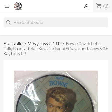
shopping_cart


(0)
search
Etusivulle
Vinyylilevyt
LP
Bowie David: Let’s
Talk, Haastattelu - Kuva-Lp kansi Ei kuvakantta levy VG+
Käytetty LP