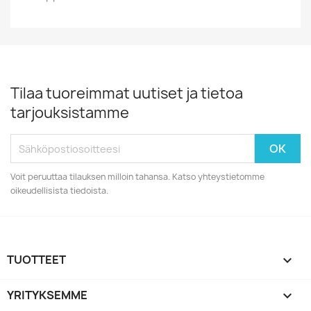
Tilaa tuoreimmat uutiset ja tietoa
tarjouksistamme
Voit peruuttaa tilauksen milloin tahansa. Katso yhteystietomme
oikeudellisista tiedoista.
TUOTTEET

YRITYKSEMME
