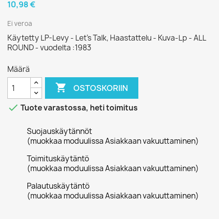
10,98 €
Ei veroa
Käytetty LP-Levy - Let’s Talk, Haastattelu - Kuva-Lp - ALL
ROUND - vuodelta :1983
Määrä

OSTOSKORIIN

Tuote varastossa, heti toimitus
Suojauskäytännöt
(muokkaa moduulissa Asiakkaan vakuuttaminen)
Toimituskäytäntö
(muokkaa moduulissa Asiakkaan vakuuttaminen)
Palautuskäytäntö
(muokkaa moduulissa Asiakkaan vakuuttaminen)