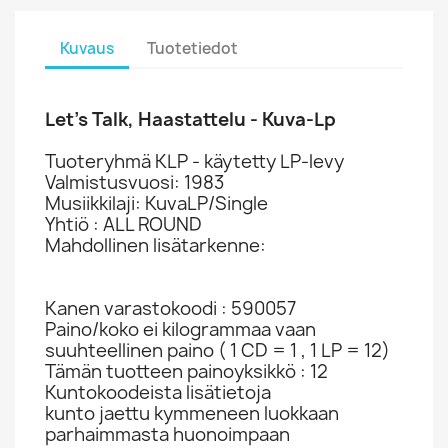
Kuvaus
Tuotetiedot
Let’s Talk, Haastattelu - Kuva-Lp
Tuoteryhmä KLP - käytetty LP-levy
Valmistusvuosi: 1983
Musiikkilaji: KuvaLP/Single
Yhtiö : ALL ROUND
Mahdollinen lisätarkenne:
Kanen varastokoodi : 590057
Paino/koko ei kilogrammaa vaan
suuhteellinen paino ( 1 CD = 1 , 1 LP = 12)
Tämän tuotteen painoyksikkö : 12
Kuntokoodeista lisätietoja
kunto jaettu kymmeneen luokkaan
parhaimmasta huonoimpaan