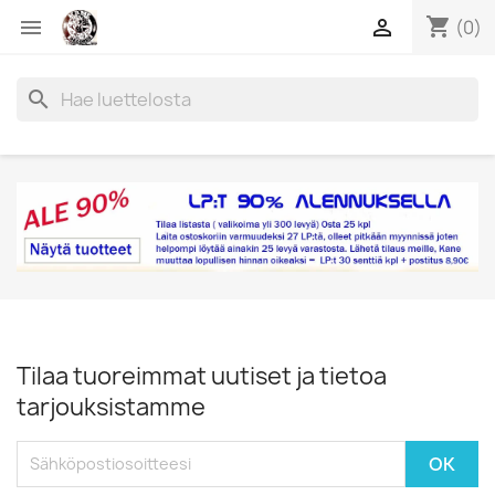
shopping_cart


(0)
search
Tilaa tuoreimmat uutiset ja tietoa
tarjouksistamme