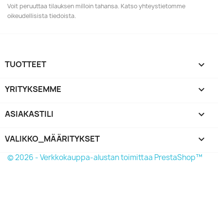
Voit peruuttaa tilauksen milloin tahansa. Katso yhteystietomme
oikeudellisista tiedoista.
TUOTTEET

YRITYKSEMME

ASIAKASTILI

VALIKKO_MÄÄRITYKSET
keyboard_arrow_down
© 2026 - Verkkokauppa-alustan toimittaa PrestaShop™