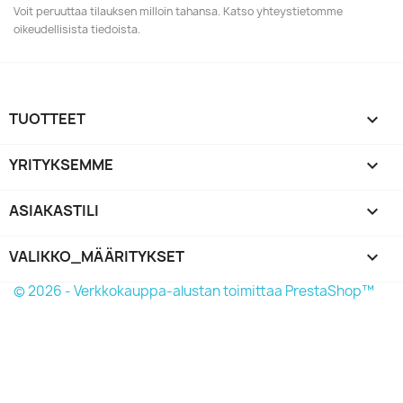
Voit peruuttaa tilauksen milloin tahansa. Katso yhteystietomme
oikeudellisista tiedoista.
TUOTTEET

YRITYKSEMME

ASIAKASTILI

VALIKKO_MÄÄRITYKSET
keyboard_arrow_down
© 2026 - Verkkokauppa-alustan toimittaa PrestaShop™