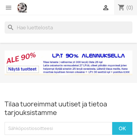
shopping_cart


(0)
search
Tilaa tuoreimmat uutiset ja tietoa
tarjouksistamme