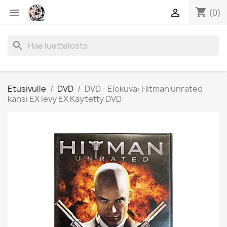
shopping_cart


(0)
search
Etusivulle
DVD
DVD - Elokuva: Hitman unrated
kansi EX levy EX Käytetty DVD