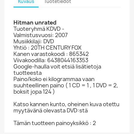
Kuvaus
Tuotetiedot
Hitman unrated
Tuoteryhmä KDVD -
Valmistusvuosi: 2007
Musiikkilaji: DVD
Yhtiö : 20TH CENTURY FOX
Kanen varastokoodi : 865342
Viivakoodilla: 6438044163353
Google-haulla voit etsiä lisätietoja
tuotteesta
Paino/koko ei kilogrammaa vaan
suuhteellinen paino ( 1 CD = 1 , 1 DVD = 2,
boksit jopa 124 )
Katso kannen kunto, oheinen kuva otettu
myytävänä olevasta DVD:stä
Tämän tuotteen painoyksikkö : 2