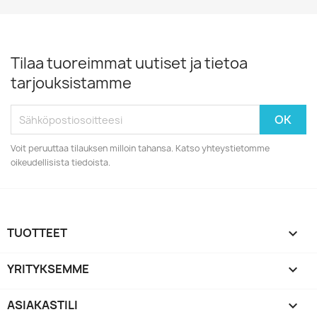
Tilaa tuoreimmat uutiset ja tietoa
tarjouksistamme
Voit peruuttaa tilauksen milloin tahansa. Katso yhteystietomme
oikeudellisista tiedoista.
TUOTTEET

YRITYKSEMME

ASIAKASTILI
