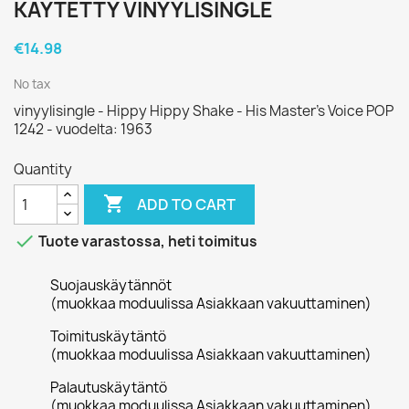
KÄYTETTY VINYYLISINGLE
€14.98
No tax
vinyylisingle - Hippy Hippy Shake - His Master's Voice POP
1242 - vuodelta: 1963
Quantity

ADD TO CART

Tuote varastossa, heti toimitus
Suojauskäytännöt
(muokkaa moduulissa Asiakkaan vakuuttaminen)
Toimituskäytäntö
(muokkaa moduulissa Asiakkaan vakuuttaminen)
Palautuskäytäntö
(muokkaa moduulissa Asiakkaan vakuuttaminen)