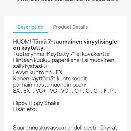
Description
Product Details
HUOM!
Tämä 7-tuumainen vinyylisingle
on käytetty.
Tuoteryhmä :Käytetty 7” ei kuvakantta
Hintaan kuuluu paperikansi tai muovinen
säilytystasku
Levyn kunto on : EX
Kanen käyttämät kuntokoodit
parhaimmasta huonoimpaan:
EX , EX- , VG+ , VG , VG- , G+ , G , G- , F , P .
Hippy Hippy Shake
Lisätieto:
Suurennuskuvassa mahdollisesti näkyvät