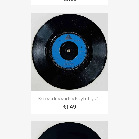
Showaddywaddy Käytetty 7”...
€1.49