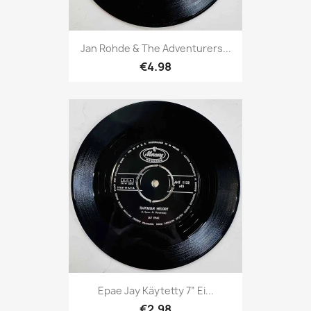
Jan Rohde & The Adventurers...
€4.98
Epae Jay Käytetty 7” Ei...
€2.98