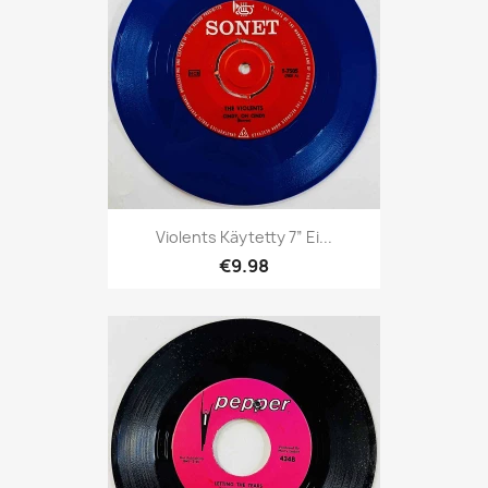
Violents Käytetty 7” Ei...
€9.98