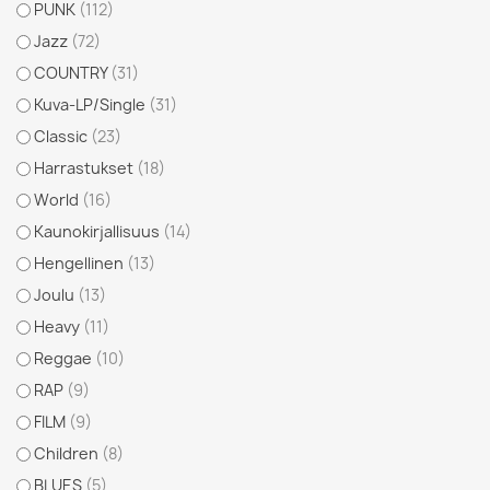
PUNK
(112)
Jazz
(72)
COUNTRY
(31)
Kuva-LP/Single
(31)
Classic
(23)
Harrastukset
(18)
World
(16)
Kaunokirjallisuus
(14)
Hengellinen
(13)
Joulu
(13)
Heavy
(11)
Reggae
(10)
RAP
(9)
FILM
(9)
Children
(8)
BLUES
(5)