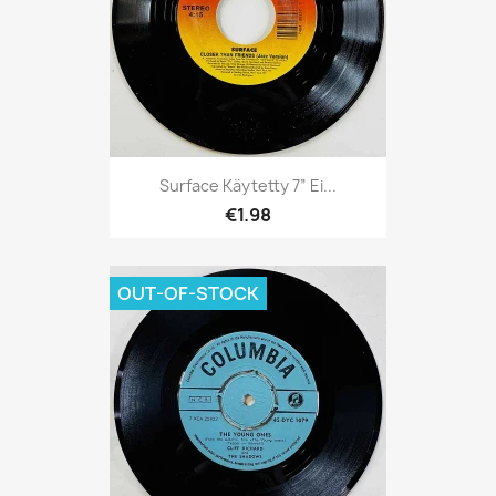
Surface Käytetty 7” Ei...
€1.98
OUT-OF-STOCK