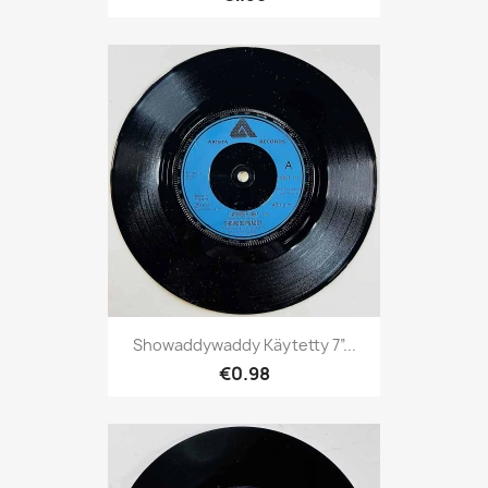
Showaddywaddy Käytetty 7”...
€0.98