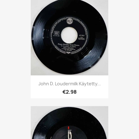
John D. Loudermilk Käytetty...
€2.98