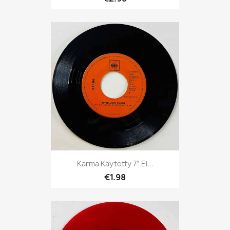
Karma Käytetty 7” Ei...
€1.98