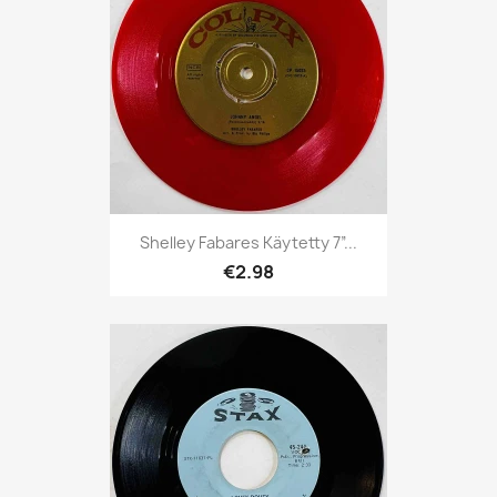
Shelley Fabares Käytetty 7”...
€2.98