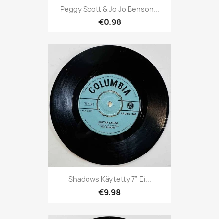
Peggy Scott & Jo Jo Benson...
€0.98
Shadows Käytetty 7” Ei...
€9.98