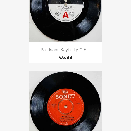
Partisans Käytetty 7” Ei...
€6.98