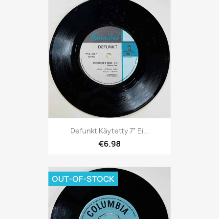
Defunkt Käytetty 7” Ei...
€6.98
OUT-OF-STOCK