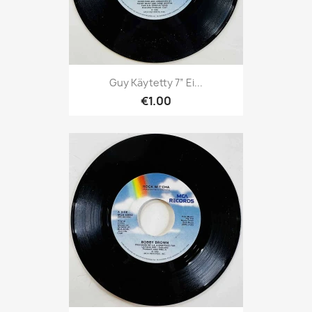
Guy Käytetty 7” Ei...
€1.00