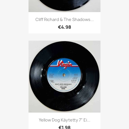
Cliff Richard & The Shadows...
€4.98
Yellow Dog Käytetty 7” Ei...
€1.98