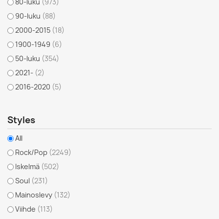
80-luku
(973)
90-luku
(88)
2000-2015
(18)
1900-1949
(6)
50-luku
(354)
2021-
(2)
2016-2020
(5)
Styles
All
Rock/Pop
(2249)
Iskelmä
(502)
Soul
(231)
Mainoslevy
(132)
Viihde
(113)