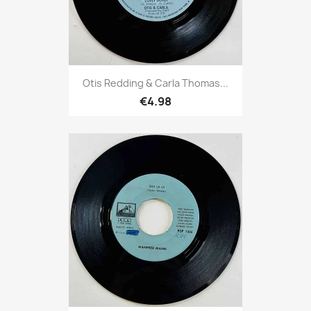
Otis Redding & Carla Thomas...
€4.98