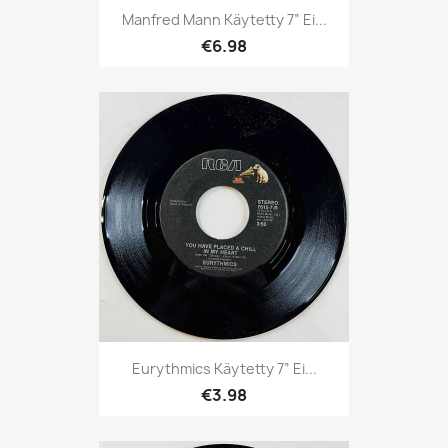
Manfred Mann Käytetty 7” Ei...
€6.98
Eurythmics Käytetty 7” Ei...
€3.98