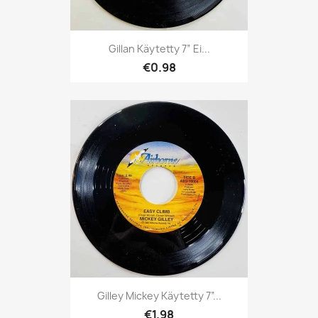
Gillan Käytetty 7” Ei...
€0.98
Gilley Mickey Käytetty 7”...
€1.98