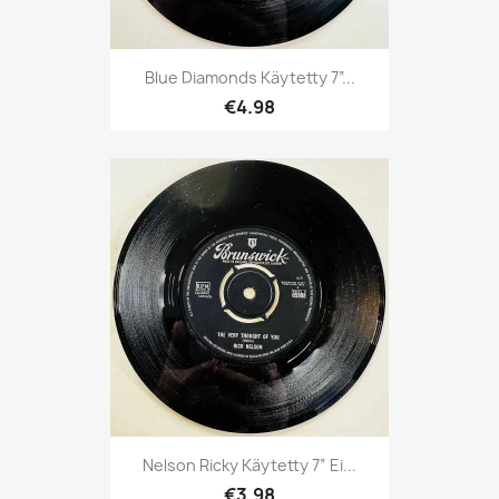
Blue Diamonds Käytetty 7”...
€4.98
Nelson Ricky Käytetty 7” Ei...
€3.98