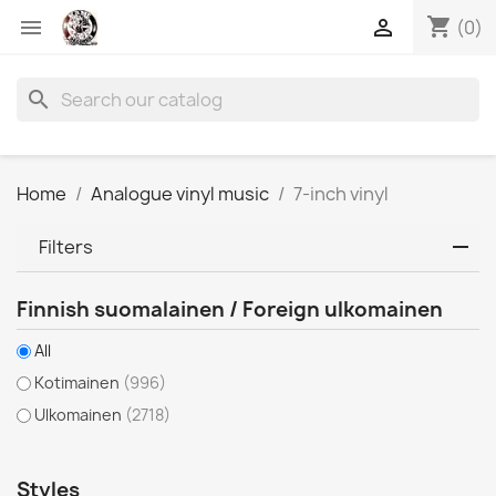
shopping_cart


(0)
search
Home
Analogue vinyl music
7-inch vinyl
Filters
Finnish suomalainen / Foreign ulkomainen
All
Kotimainen
(996)
Ulkomainen
(2718)
Styles