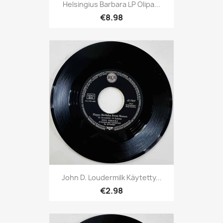
Helsingius Barbara LP Olipa...
€8.98
John D. Loudermilk Käytetty...
€2.98