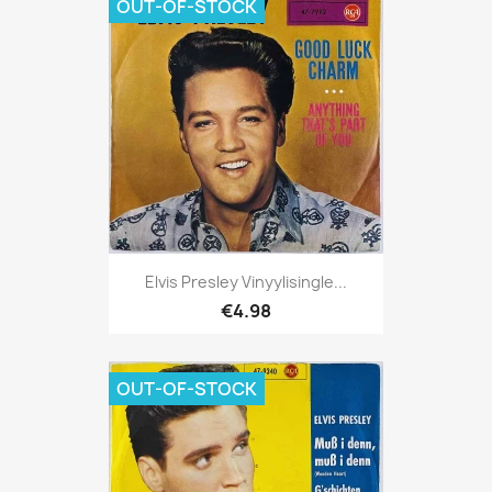
OUT-OF-STOCK
Elvis Presley Vinyylisingle...
€4.98
OUT-OF-STOCK