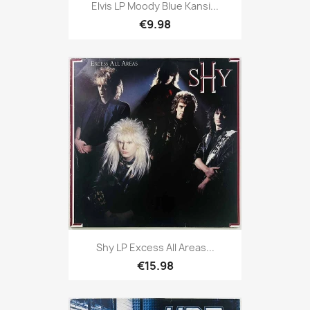
Elvis LP Moody Blue Kansi...
€9.98
Shy LP Excess All Areas...
€15.98