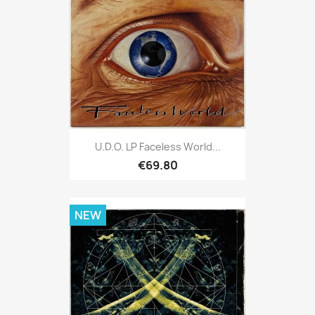
U.D.O. LP Faceless World...
€69.80
NEW