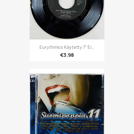
Eurythmics Käytetty 7” Ei...
€3.98