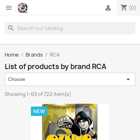
shopping_cart


(0)
search
Home
Brands
RCA
List of products by brand RCA

Choose
Showing 1-63 of 722 item(s)
NEW