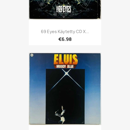
69 Eyes Käytetty CD X...
€6.98