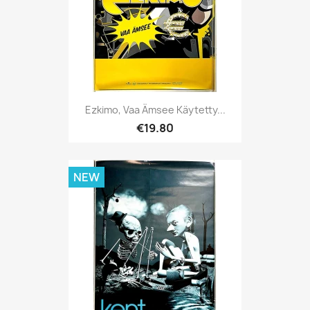
Ezkimo, Vaa Ämsee Käytetty...
€19.80
NEW