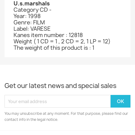
U.s.marshals
Category CD -
Year: 1998
Genre: FILM
Label: VARESE
Kanes item number : 12818
Weight ( 1 CD = 1 , 2 CD = 2, 1 LP = 12)
The weight of this product is : 1
Get our latest news and special sales
You may unsubscribe at any moment. For that purpose, please find our
contact info in the legal notice.