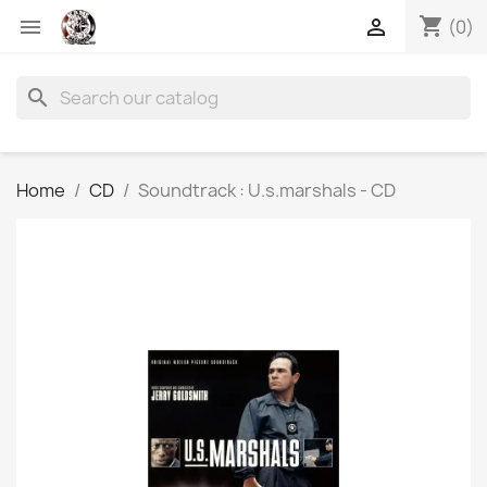
shopping_cart


(0)
search
Home
CD
Soundtrack : U.s.marshals - CD