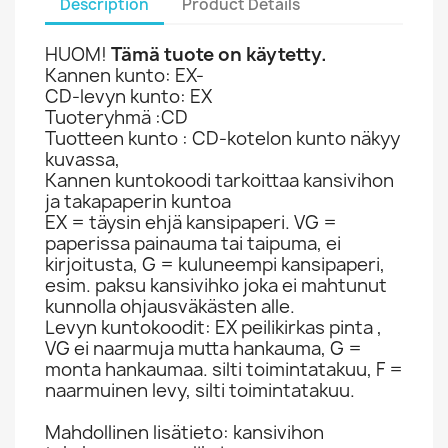
Description
Product Details
HUOM!
Tämä tuote on käytetty.
Kannen kunto: EX-
CD-levyn kunto: EX
Tuoteryhmä :CD
Tuotteen kunto : CD-kotelon kunto näkyy
kuvassa,
Kannen kuntokoodi tarkoittaa kansivihon
ja takapaperin kuntoa
EX = täysin ehjä kansipaperi. VG =
paperissa painauma tai taipuma, ei
kirjoitusta, G = kuluneempi kansipaperi,
esim. paksu kansivihko joka ei mahtunut
kunnolla ohjausväkästen alle.
Levyn kuntokoodit: EX peilikirkas pinta ,
VG ei naarmuja mutta hankauma, G =
monta hankaumaa. silti toimintatakuu, F =
naarmuinen levy, silti toimintatakuu.
Mahdollinen lisätieto: kansivihon