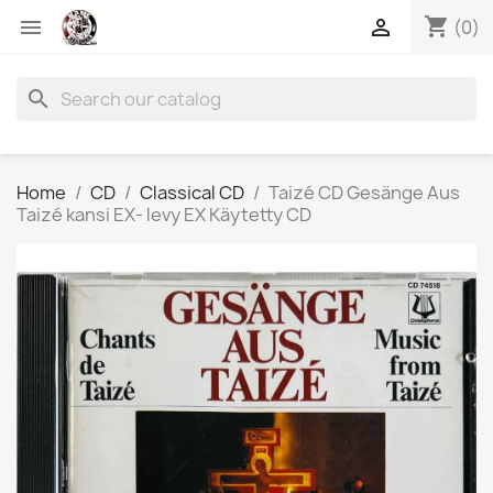
shopping_cart


(0)
search
Home
CD
Classical CD
Taizé CD Gesänge Aus
Taizé kansi EX- levy EX Käytetty CD