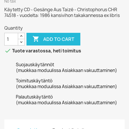
No tax
Käytetty CD - Gesänge Aus Taizé - Christophorus CHR
74518 - vuodelta: 1986 kansivihon takakannessa ex libris
Quantity

ADD TO CART

Tuote varastossa, heti toimitus
Suojauskäytännöt
(muokkaa moduulissa Asiakkaan vakuuttaminen)
Toimituskäytäntö
(muokkaa moduulissa Asiakkaan vakuuttaminen)
Palautuskäytäntö
(muokkaa moduulissa Asiakkaan vakuuttaminen)