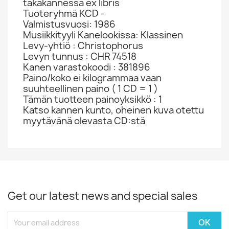
takakannessa ex libris
Tuoteryhmä KCD -
Valmistusvuosi: 1986
Musiikkityyli Kanelookissa: Klassinen
Levy-yhtiö : Christophorus
Levyn tunnus : CHR 74518
Kanen varastokoodi : 381896
Paino/koko ei kilogrammaa vaan
suuhteellinen paino ( 1 CD = 1 )
Tämän tuotteen painoyksikkö : 1
Katso kannen kunto, oheinen kuva otettu
myytävänä olevasta CD:stä
Get our latest news and special sales