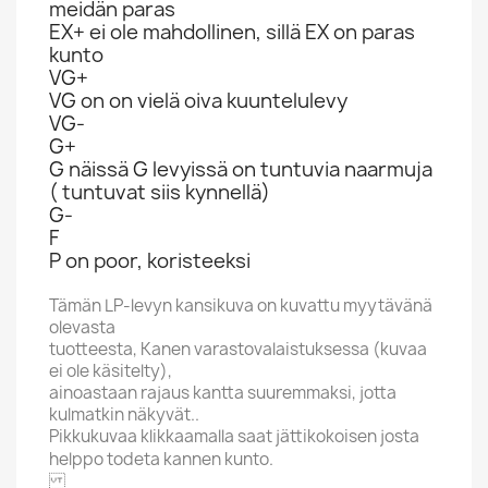
meidän paras
EX+ ei ole mahdollinen, sillä EX on paras
kunto
VG+
VG on on vielä oiva kuuntelulevy
VG-
G+
G näissä G levyissä on tuntuvia naarmuja
( tuntuvat siis kynnellä)
G-
F
P on poor, koristeeksi
Tämän LP-levyn kansikuva on kuvattu myytävänä
olevasta
tuotteesta, Kanen varastovalaistuksessa (kuvaa
ei ole käsitelty),
ainoastaan rajaus kantta suuremmaksi, jotta
kulmatkin näkyvät..
Pikkukuvaa klikkaamalla saat jättikokoisen josta
helppo todeta kannen kunto.