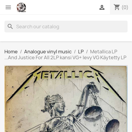
shopping_cart


(0)
search
Home
Analogue vinyl music
LP
Metallica LP
...And Justice For All 2LP kansi VG+ levy VG Käytetty LP