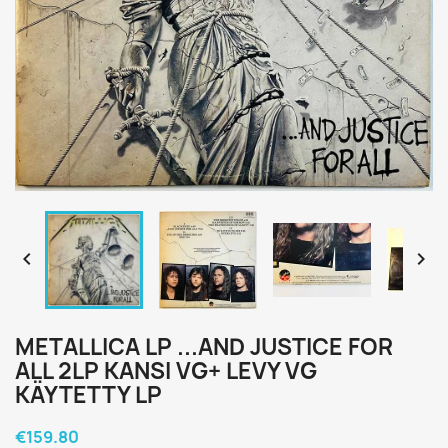


METALLICA LP ...AND JUSTICE FOR
ALL 2LP KANSI VG+ LEVY VG
KÄYTETTY LP
€159.80