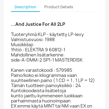
Description
Product Details
...And Justice For All 2LP
Tuoteryhmä KLP - käytetty LP-levy
Valmistusvuosi: 1988
Musiikkilaji:
Yhtiö : ELEKTRA 9 60812-1
Mahdollinen lisätarkenne:
side-A-DMM-2 SP1-1 MASTERDISK
Kanen varastokoodi : 579985
Paino/koko ei kilogrammaa vaan
suuhteellinen paino ( 1 CD = 1 , 1 LP = 12)
Tämän tuotteen painoyksikkö : 24
Kuntokoodeista lisätietoja
kunto jaettu kymmeneen luokkaan
parhaimmasta huonoimpaan
EX emme käytä MINT tai NM vaan EX on