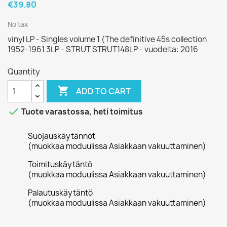
€39.80
No tax
vinyl LP - Singles volume 1 (The definitive 45s collection
1952-1961 3LP - STRUT STRUT148LP - vuodelta: 2016
Quantity

ADD TO CART

Tuote varastossa, heti toimitus
Suojauskäytännöt
(muokkaa moduulissa Asiakkaan vakuuttaminen)
Toimituskäytäntö
(muokkaa moduulissa Asiakkaan vakuuttaminen)
Palautuskäytäntö
(muokkaa moduulissa Asiakkaan vakuuttaminen)