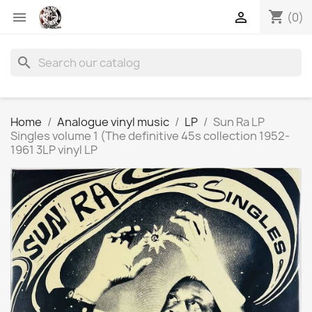
shopping_cart


(0)
search
Home
Analogue vinyl music
LP
Sun Ra LP
Singles volume 1 (The definitive 45s collection 1952-
1961 3LP vinyl LP