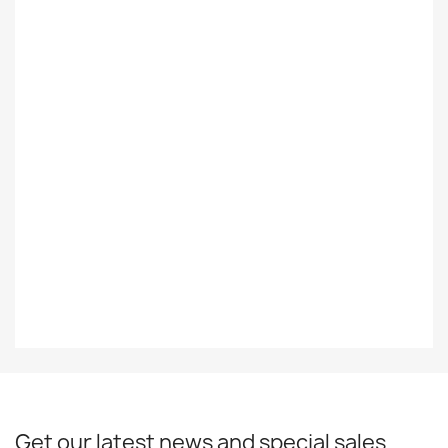
Suomalainen /
Foreign
Ulkomainen
Styles
Jazz
Decade
60-Luku
Year
2016
EAN13
0730003314810
Get our latest news and special sales