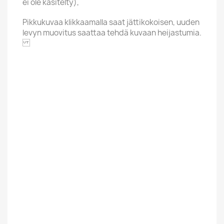
ei ole käsitelty),
Pikkukuvaa klikkaamalla saat jättikokoisen, uuden
levyn muovitus saattaa tehdä kuvaan heijastumia.
STRUT
Alphabet
S
Price Range
Yli 20 Euroa
Condition New
New
Uusi / Used
Käytetty
Finnish
Ulkomainen