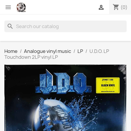
shopping_cart


(0)
search
Home
Analogue vinyl music
LP
U.D.O. LP
Touchdown 2LP vinyl LP