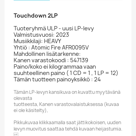
Touchdown 2LP
Tuoteryhmä ULP - uusi LP-levy
Valmistusvuosi: 2023
Musiikkilaji: HEAVY
Yhtiö : Atomic Fire AFR0095V
Mahdollinen lisätarkenne:
Kanen varastokoodi : 547139
Paino/koko ei kilogrammaa vaan
suuhteellinen paino ( 1 CD = 1 , 1 LP = 12)
Tämän tuotteen painoyksikkö : 24
Tämän LP-levyn kansikuva on kuvattu myytävänä
olevasta
tuotteesta, Kanen varastovalaistuksessa (kuvaa
ei ole käsitelty),
Pikkukuvaa klikkaamalla saat jättikokoisen, uuden
levyn muovitus saattaa tehdä kuvaan heijastumia.