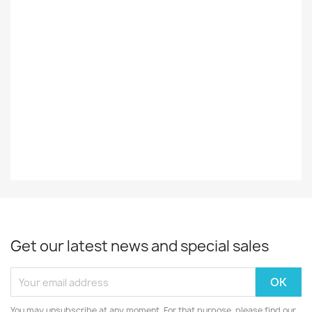
Styles
Heavy
Decade
2021-
Year
2023
EAN13
4251981704234
Get our latest news and special sales
You may unsubscribe at any moment. For that purpose, please find our