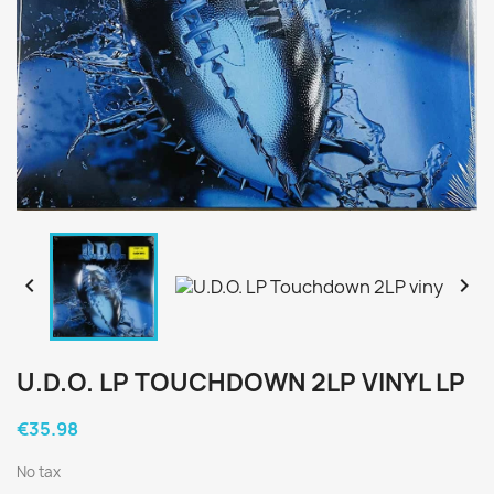


U.D.O. LP TOUCHDOWN 2LP VINYL LP
€35.98
No tax