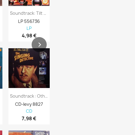
Levy...
Soundtrack: Tilt Kansi EX- Levy EX-...
Broadway Musical: George M! Kansi VG-...
LP 556736
LP 556735
LP 556731
LP
LP
LP
4,98 €
8,98 €
4,01 €
D
Soundtrack : Other Side Of Singing...
Soundtrack : Wigstock The Movie - CD
CD-levy 8827
CD-levy 110620
CD-levy 108
CD
CD
CD
7,98 €
7,63 €
5,08 €