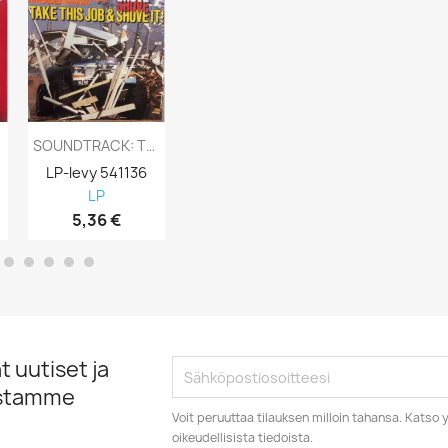
SOUNDTRACK: TAKE THIS JOB AND SHOVE IT! - LP
SOUNDTRACK: LE RETOUR DE MARTIN GUERRE /...
LP-levy 541136
LP-levy 541105
LP-levy 5411
LP
LP
LP
5,36 €
5,67 €
5,36 €
 uutiset ja
istamme
Voit peruuttaa tilauksen milloin tahansa. Kats
oikeudellisista tiedoista.