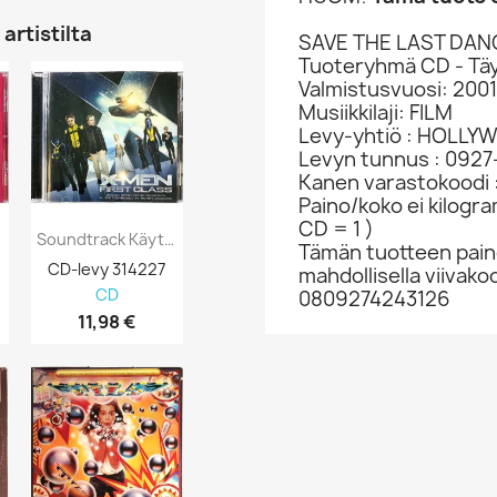
artistilta
SAVE THE LAST DAN
Tuoteryhmä CD - Täy
Valmistusvuosi: 2001
Musiikkilaji: FILM
Levy-yhtiö : HOLL
Levyn tunnus : 09
Kanen varastokoodi 
Paino/koko ei kilogr
CD = 1 )
Soundtrack Käytetty CD X-Men First Class...
Soundtrack Composed By David Buckley...
Tämän tuotteen paino
CD-levy 314227
CD-levy 315208
CD-levy 370
mahdollisella viivakoo
CD
CD
CD
0809274243126
11,98 €
2,98 €
0,98 €