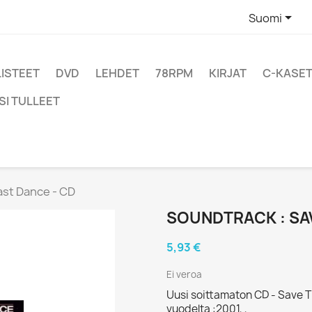

Suomi
LISTEET
DVD
LEHDET
78RPM
KIRJAT
C-KASET
SI TULLEET
ast Dance - CD
SOUNDTRACK : SAV
5,93 €
Ei veroa
Uusi soittamaton CD - Save
vuodelta :2001, ,