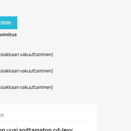
RIIN
toimitus
siakkaan vakuuttaminen)
siakkaan vakuuttaminen)
siakkaan vakuuttaminen)
ot
n uusi soittamaton cd-levy.