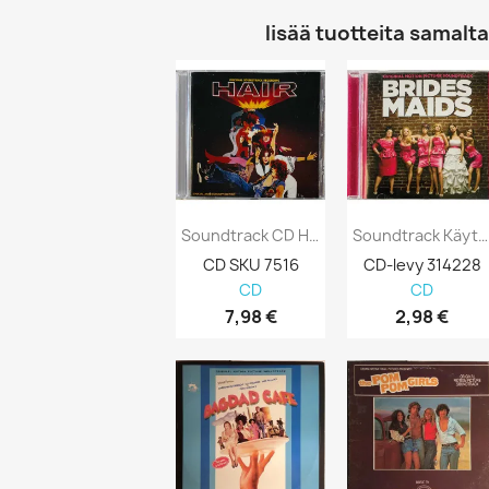
lisää tuotteita samalta 
Soundtrack CD Hair CD
Soundtrack Käytetty CD Brides Maids Kansi...
CD SKU 7516
CD-levy 314228
CD
CD
7,98 €
2,98 €