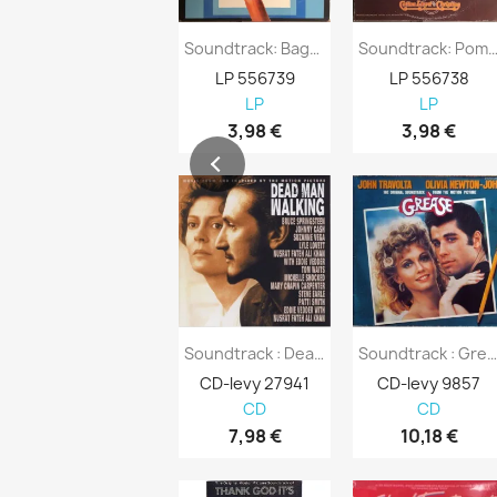
Soundtrack: Bagdad Cafe Kansi G+ Levy EX...
Soundtrack: Pom Pom Girls Kansi VG- 
LP 556739
LP 556738
LP
LP
3,98 €
3,98 €
Soundtrack : Dead Man Walking - CD
Soundtrack : Grease - C
CD-levy 27941
CD-levy 9857
CD
CD
7,98 €
10,18 €