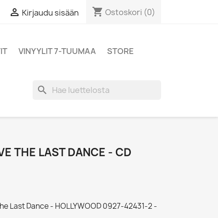
shopping_cart

Ostoskori
(0)
Kirjaudu sisään
IT
VINYYLIT 7-TUUMAA
STORE
search
E THE LAST DANCE - CD
 The Last Dance - HOLLYWOOD 0927-42431-2 -