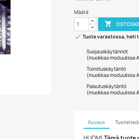
Määrä

OSTOSKO

Tuote varastossa, heti 
Suojauskäytännöt
(muokkaa moduulissa A
Toimituskäytäntö
(muokkaa moduulissa A
Palautuskäytäntö
(muokkaa moduulissa A
Kuvaus
Tuotetied
HUOM!
Tämä tuote o