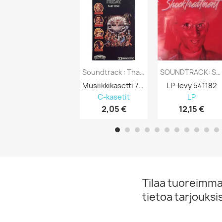
Soundtrack : Thank God It’s Friday P.1 -...
SOUNDTRACK: SHOCK TREATMENT - LP
Musiikkikasetti 750504
LP-levy 541182
C-kasetit
LP
2,05 €
12,15 €
Tilaa tuoreimmat
tietoa tarjouks