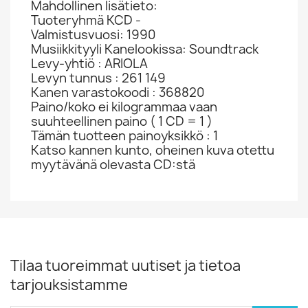
Mahdollinen lisätieto:
Tuoteryhmä KCD -
Valmistusvuosi: 1990
Musiikkityyli Kanelookissa: Soundtrack
Levy-yhtiö : ARIOLA
Levyn tunnus : 261 149
Kanen varastokoodi : 368820
Paino/koko ei kilogrammaa vaan
suuhteellinen paino ( 1 CD = 1 )
Tämän tuotteen painoyksikkö : 1
Katso kannen kunto, oheinen kuva otettu
myytävänä olevasta CD:stä
Tilaa tuoreimmat uutiset ja tietoa
tarjouksistamme