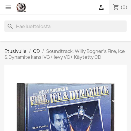
shopping_cart


(0)
search
Etusivulle
CD
Soundtrack: Willy Bogner's Fire, Ice
& Dynamite kansi VG+ levy VG+ Käytetty CD