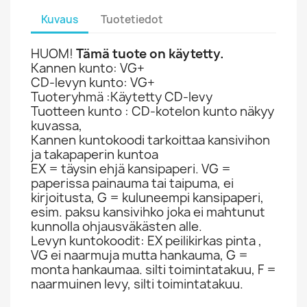
Kuvaus
Tuotetiedot
HUOM!
Tämä tuote on käytetty.
Kannen kunto: VG+
CD-levyn kunto: VG+
Tuoteryhmä :Käytetty CD-levy
Tuotteen kunto : CD-kotelon kunto näkyy
kuvassa,
Kannen kuntokoodi tarkoittaa kansivihon
ja takapaperin kuntoa
EX = täysin ehjä kansipaperi. VG =
paperissa painauma tai taipuma, ei
kirjoitusta, G = kuluneempi kansipaperi,
esim. paksu kansivihko joka ei mahtunut
kunnolla ohjausväkästen alle.
Levyn kuntokoodit: EX peilikirkas pinta ,
VG ei naarmuja mutta hankauma, G =
monta hankaumaa. silti toimintatakuu, F =
naarmuinen levy, silti toimintatakuu.