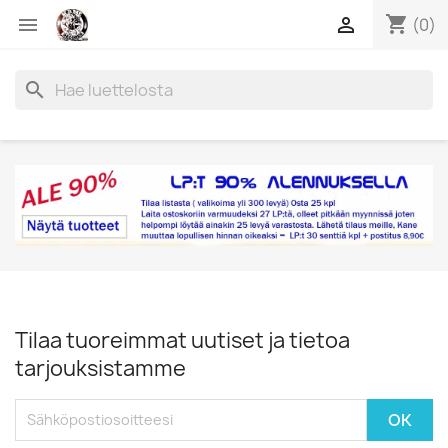
shopping_cart


(0)
search
Tilaa tuoreimmat uutiset ja tietoa
tarjouksistamme