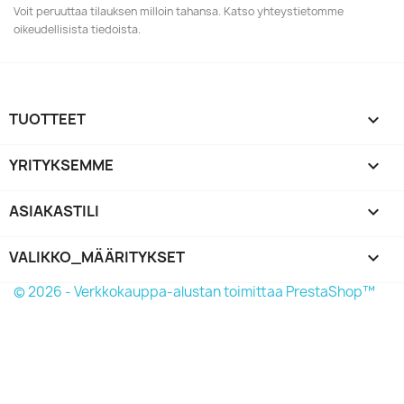
Voit peruuttaa tilauksen milloin tahansa. Katso yhteystietomme
oikeudellisista tiedoista.
TUOTTEET

YRITYKSEMME

ASIAKASTILI

VALIKKO_MÄÄRITYKSET
keyboard_arrow_down
© 2026 - Verkkokauppa-alustan toimittaa PrestaShop™