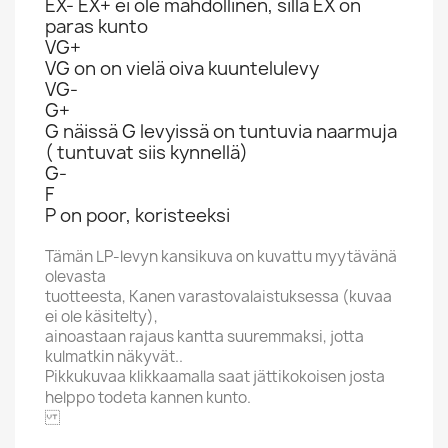
EX- EX+ ei ole mahdollinen, sillä EX on
paras kunto
VG+
VG on on vielä oiva kuuntelulevy
VG-
G+
G näissä G levyissä on tuntuvia naarmuja
( tuntuvat siis kynnellä)
G-
F
P on poor, koristeeksi
Tämän LP-levyn kansikuva on kuvattu myytävänä
olevasta
tuotteesta, Kanen varastovalaistuksessa (kuvaa
ei ole käsitelty),
ainoastaan rajaus kantta suuremmaksi, jotta
kulmatkin näkyvät..
Pikkukuvaa klikkaamalla saat jättikokoisen josta
helppo todeta kannen kunto.