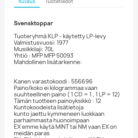
Kuvaus
Tuotetiedot
Svensktoppar
Tuoteryhmä KLP - käytetty LP-levy
Valmistusvuosi: 197?
Musiikkilaji: 70L
Yhtiö : MFP MFP 50093
Mahdollinen lisätarkenne:
Kanen varastokoodi : 556696
Paino/koko ei kilogrammaa vaan
suuhteellinen paino ( 1 CD = 1 , 1 LP = 12)
Tämän tuotteen painoyksikkö : 12
Kuntokoodeista lisätietoja
kunto jaettu kymmeneen luokkaan
parhaimmasta huonoimpaan
EX emme käytä MINT tai NM vaan EX on
meidän paras