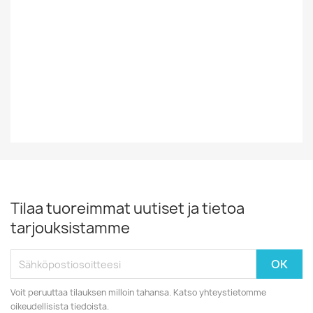
Vinyylin Kunto
VG+
Vuosikymmen
70-Luku
Vuosiluku
197?
Tilaa tuoreimmat uutiset ja tietoa
tarjouksistamme
Voit peruuttaa tilauksen milloin tahansa. Katso yhteystietomme
oikeudellisista tiedoista.