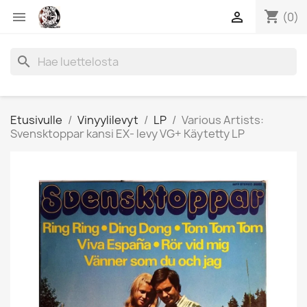
shopping_cart


(0)
search
Etusivulle
Vinyylilevyt
LP
Various Artists:
Svensktoppar kansi EX- levy VG+ Käytetty LP