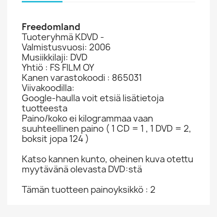
Freedomland
Tuoteryhmä KDVD -
Valmistusvuosi: 2006
Musiikkilaji: DVD
Yhtiö : FS FILM OY
Kanen varastokoodi : 865031
Viivakoodilla:
Google-haulla voit etsiä lisätietoja
tuotteesta
Paino/koko ei kilogrammaa vaan
suuhteellinen paino ( 1 CD = 1 , 1 DVD = 2,
boksit jopa 124 )
Katso kannen kunto, oheinen kuva otettu
myytävänä olevasta DVD:stä
Tämän tuotteen painoyksikkö : 2