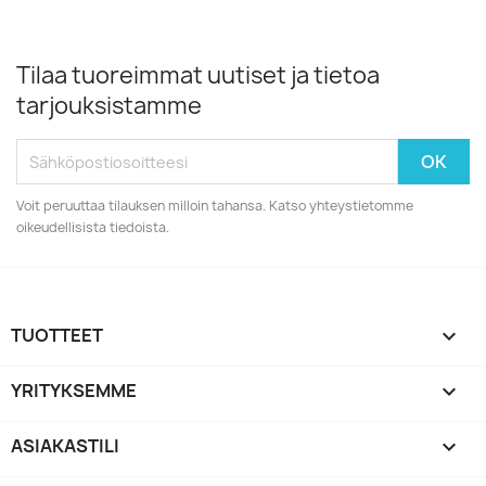
Tilaa tuoreimmat uutiset ja tietoa
tarjouksistamme
Voit peruuttaa tilauksen milloin tahansa. Katso yhteystietomme
oikeudellisista tiedoista.
TUOTTEET

YRITYKSEMME

ASIAKASTILI
