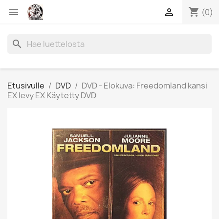
shopping_cart


(0)
search
Etusivulle
DVD
DVD - Elokuva: Freedomland kansi
EX levy EX Käytetty DVD