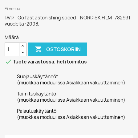
Ei veroa
DVD - Go fast astonishing speed - NORDISK FILM 1782931 -
vuodelta :2008,
Määrä

OSTOSKORIIN

Tuote varastossa, heti toimitus
Suojauskäytännöt
(muokkaa moduulissa Asiakkaan vakuuttaminen)
Toimituskäytäntö
(muokkaa moduulissa Asiakkaan vakuuttaminen)
Palautuskäytäntö
(muokkaa moduulissa Asiakkaan vakuuttaminen)