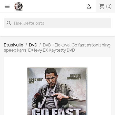
shopping_cart


(0)
search
Etusivulle
DVD
DVD - Elokuva: Go fast astonishing
speed kansi EX levy EX Käytetty DVD