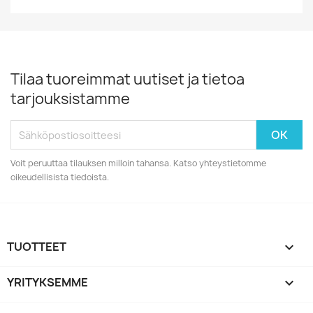
Tilaa tuoreimmat uutiset ja tietoa
tarjouksistamme
Voit peruuttaa tilauksen milloin tahansa. Katso yhteystietomme
oikeudellisista tiedoista.
TUOTTEET

YRITYKSEMME
