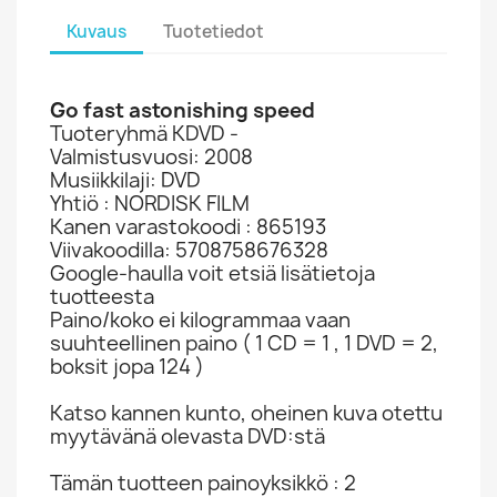
Kuvaus
Tuotetiedot
Go fast astonishing speed
Tuoteryhmä KDVD -
Valmistusvuosi: 2008
Musiikkilaji: DVD
Yhtiö : NORDISK FILM
Kanen varastokoodi : 865193
Viivakoodilla: 5708758676328
Google-haulla voit etsiä lisätietoja
tuotteesta
Paino/koko ei kilogrammaa vaan
suuhteellinen paino ( 1 CD = 1 , 1 DVD = 2,
boksit jopa 124 )
Katso kannen kunto, oheinen kuva otettu
myytävänä olevasta DVD:stä
Tämän tuotteen painoyksikkö : 2