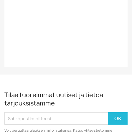
Tyyli
Iskelmä
Vinyylin Kunto
EX
Vuosikymmen
70-Luku
Tilaa tuoreimmat uutiset ja tietoa
tarjouksistamme
Voit peruuttaa tilauksen milloin tahansa. Katso yhteystietomme