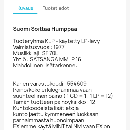
Kuvaus
Tuotetiedot
Suomi Soittaa Humppaa
Tuoteryhmä KLP - käytetty LP-levy
Valmistusvuosi: 1977
Musiikkilaji: SF 70L
Yhtiö : SATSANGA MMLP 16
Mahdollinen lisätarkenne:
Kanen varastokoodi : 554609
Paino/koko ei kilogrammaa vaan
suuhteellinen paino ( 1 CD = 1 , 1 LP = 12)
Tämän tuotteen painoyksikkö : 12
Kuntokoodeista lisätietoja
kunto jaettu kymmeneen luokkaan
parhaimmasta huonoimpaan
EX emme käytä MINT tai NM vaan EX on