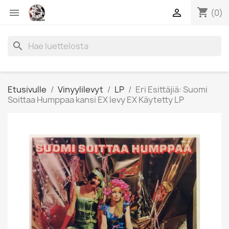
shopping_cart


(0)
search
Etusivulle
Vinyylilevyt
LP
Eri Esittäjiä: Suomi
Soittaa Humppaa kansi EX levy EX Käytetty LP