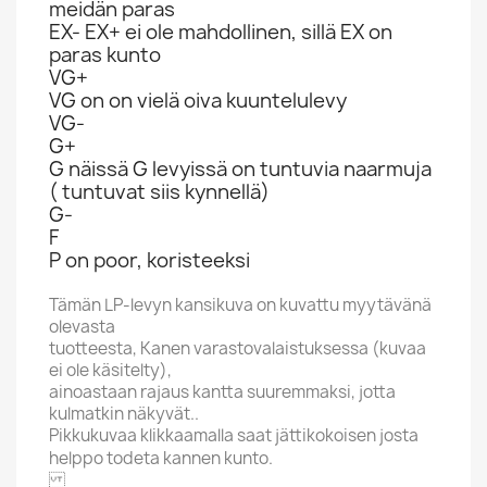
meidän paras
EX- EX+ ei ole mahdollinen, sillä EX on
paras kunto
VG+
VG on on vielä oiva kuuntelulevy
VG-
G+
G näissä G levyissä on tuntuvia naarmuja
( tuntuvat siis kynnellä)
G-
F
P on poor, koristeeksi
Tämän LP-levyn kansikuva on kuvattu myytävänä
olevasta
tuotteesta, Kanen varastovalaistuksessa (kuvaa
ei ole käsitelty),
ainoastaan rajaus kantta suuremmaksi, jotta
kulmatkin näkyvät..
Pikkukuvaa klikkaamalla saat jättikokoisen josta
helppo todeta kannen kunto.