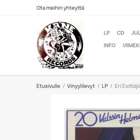
Ota meihin yhteyttä
LP
CD
JU
INFO
VIIMEK
Etusivulle
Vinyylilevyt
LP
Eri Esittäj