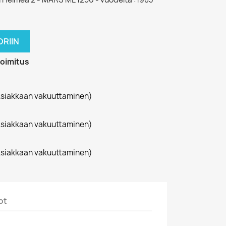
RIIN
toimitus
siakkaan vakuuttaminen)
siakkaan vakuuttaminen)
siakkaan vakuuttaminen)
ot