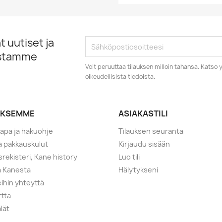
 uutiset ja
istamme
Voit peruuttaa tilauksen milloin tahansa. Kats
oikeudellisista tiedoista.
YKSEMME
ASIAKASTILI
tapa ja hakuohje
Tilauksen seuranta
ja pakkauskulut
Kirjaudu sisään
srekisteri, Kane history
Luo tili
a Kanesta
Hälytykseni
ihin yhteyttä
rtta
lät