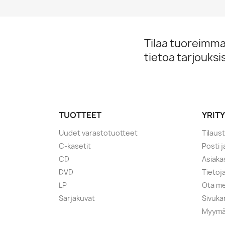
Tilaa tuoreimmat
tietoa tarjouks
TUOTTEET
YRIT
Uudet varastotuotteet
Tilaus
C-kasetit
Posti 
CD
Asiaka
DVD
Tietoj
LP
Ota me
Sarjakuvat
Sivuka
Myymä