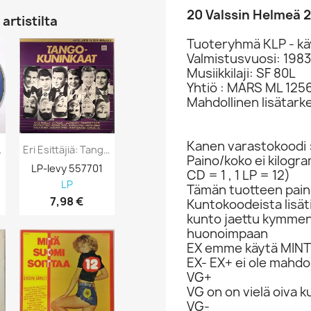
20 Valssin Helmeä 2
artistilta
Tuoteryhmä KLP - kä
Valmistusvuosi: 1983
Musiikkilaji: SF 80L
Yhtiö : MARS ML 125
Mahdollinen lisätark
Kanen varastokoodi 
audes 1cd...
Eri Esittäjiä: Tangokuninkaat 2LP Kansi...
Eri Esittäjiä: Jokamiehen Suosikit 5...
Paino/koko ei kilogr
LP-levy 557701
LP-levy 557693
LP-levy 557
CD = 1 , 1 LP = 12)
LP
LP
LP
Tämän tuotteen paino
7,98 €
5,98 €
3,98 €
Kuntokoodeista lisät
kunto jaettu kymme
huonoimpaan
EX emme käytä MINT 
EX- EX+ ei ole mahdol
VG+
VG on on vielä oiva 
VG-