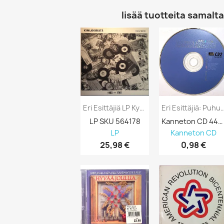
lisää tuotteita samalta 
Eri Esittäjiä LP Kymijokibeats 1965-1981...
Eri Esittäjiä: Puhu Hiljaa Rakk
LP SKU 564178
Kanneton CD 443955
LP
Kanneton CD
25,98 €
0,98 €