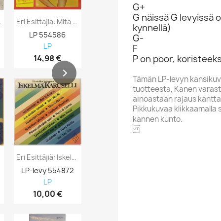
G+
G näissä G levyissä o
olution...
Eri Esittäjiä: Mitä Suomi Soittaa 12...
Eri Esittäjiä: Ja Haitarit Soi Kansi VG+...
kynnellä)
LP 554586
LP 552556
LP-levy 556
G-
LP
LP
LP
F
14,98 €
5,98 €
8,98 €
P on poor, koristeeks
Tämän LP-levyn kansikuv
tuotteesta, Kanen varasto
ainoastaan rajaus kantta
Pikkukuvaa klikkaamalla 
kannen kunto.
MARS
 2LP...
Eri Esittäjiä: Iskelmä Karuselli Kansi EX...
Eri Esittäjiä: Syksyn Säveliä Kansi EX...
LP-levy 554872
LP-levy 554767
LP-levy 554
LP
LP
LP
10,00 €
5,98 €
10,00 €
Aakkoskirjain