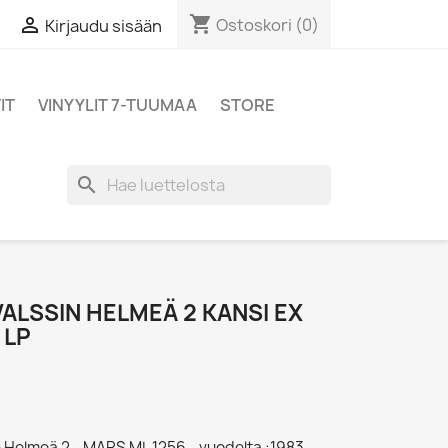
shopping_cart

Ostoskori
(0)
Kirjaudu sisään
IT
VINYYLIT 7-TUUMAA
STORE
search
 VALSSIN HELMEÄ 2 KANSI EX
 LP
n Helmeä 2 - MARS ML 1256 - vuodelta :1983