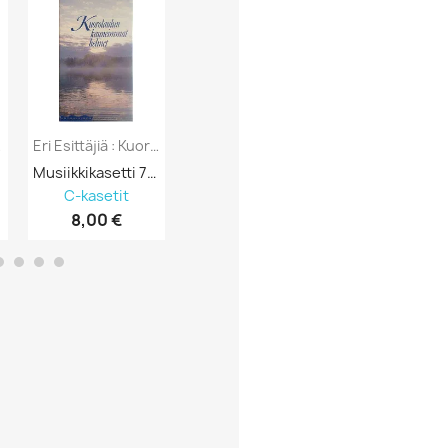
Artisti / Nimi
Hintaluokka
Kannen Kunto
omen...
Eri Esittäjiä : Kuorolaulun Kauneimmat...
Eri Esittäjiä Soul Kojo Und Karl-Heinz :...
Kunto Uusi Tai Kay
Musiikkikasetti 750908
Musiikkikasetti 750897
C-kasetit
C-kasetit
C-kasetit
Suomesta Vai Muu
8,00 €
4,00 €
3,26 €
Tyyli
Vinyylin Kunto
Vuosikymmen