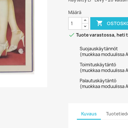
Määrä

OSTOSKO

Tuote varastossa, heti 
Suojauskäytännöt
(muokkaa moduulissa A
Toimituskäytäntö
(muokkaa moduulissa A
Palautuskäytäntö
(muokkaa moduulissa A
Kuvaus
Tuotetied