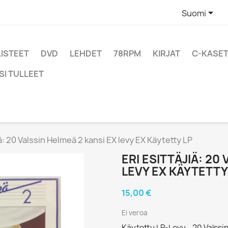

Suomi
LISTEET
DVD
LEHDET
78RPM
KIRJAT
C-KASET
SI TULLEET
iä: 20 Valssin Helmeä 2 kansi EX levy EX Käytetty LP
ERI ESITTÄJIÄ: 20
LEVY EX KÄYTETTY
15,00 €
Ei veroa
Käytetty LP-Levy - 20 Valssi