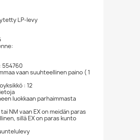
ytetty LP-levy
6
enne:
: 554760
Eri Esittäjiä: Jokamiehen Suosikit 4...
Eri Esittäjiä: Hittiparaat 2i Kansi VG...
Eri Esittäjiä: Tangon Tahdissa 10”-LP...
ammaa vaan suuhteellinen paino ( 1
692
LP-levy 557691
LP-levy 557879
LP-levy 
LP
LP
LP
yksikkö : 12
4,98 €
10,98 €
8,98
ietoja
neen luokkaan parhaimmasta
tai NM vaan EX on meidän paras
linen, sillä EX on paras kunto
kuuntelulevy