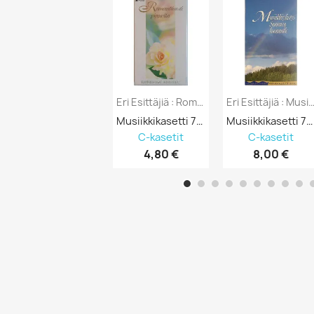
Eri Esittäjiä : Romanttisesti Pianolla...
Eri Esittäjiä : Musiikkiylistys Su
Musiikkikasetti 750910
Musiikkikasetti 750909
C-kasetit
C-kasetit
4,80 €
8,00 €