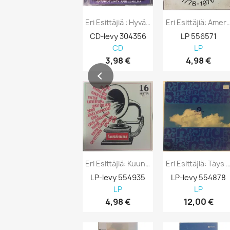
Eri Esittäjiä : Hyvää Joulua 3cd -...
Eri Esittäjiä: American Rev
CD-levy 304356
LP 556571
CD
LP
3,98 €
4,98 €
Eri Esittäjiä: Kuuntele Minua 16 Hittiä...
Eri Esittäjiä: Täys Kymppi Finnlevyjä
LP-levy 554935
LP-levy 554878
LP
LP
4,98 €
12,00 €