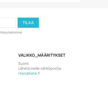
o yhteystietomme
VALIKKO_MÄÄRITYKSET
Suomi
Lähetä meille sähköpostia:
reijo@kane.fi