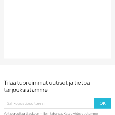
Tyyli
Iskelmä
Vinyylin Kunto
EX
Vuosikymmen
80-Luku
Tilaa tuoreimmat uutiset ja tietoa
tarjouksistamme
Voit peruuttaa tilauksen milloin tahansa. Katso yhteystietomme