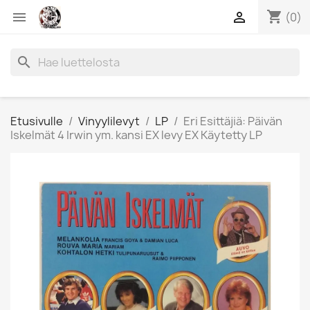
shopping_cart


(0)
search
Etusivulle
Vinyylilevyt
LP
Eri Esittäjiä: Päivän
Iskelmät 4 Irwin ym. kansi EX levy EX Käytetty LP