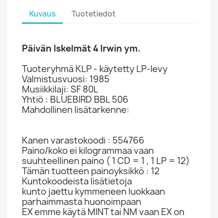
Kuvaus
Tuotetiedot
Päivän Iskelmät 4 Irwin ym.
Tuoteryhmä KLP - käytetty LP-levy
Valmistusvuosi: 1985
Musiikkilaji: SF 80L
Yhtiö : BLUEBIRD BBL 506
Mahdollinen lisätarkenne:
Kanen varastokoodi : 554766
Paino/koko ei kilogrammaa vaan
suuhteellinen paino ( 1 CD = 1 , 1 LP = 12)
Tämän tuotteen painoyksikkö : 12
Kuntokoodeista lisätietoja
kunto jaettu kymmeneen luokkaan
parhaimmasta huonoimpaan
EX emme käytä MINT tai NM vaan EX on