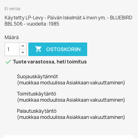
Ei veroa
Käytetty LP-Levy - Päivän Iskelmät 4 Irwin ym. - BLUEBIRD
BBL 506 - vuodelta :1985
Määrä

OSTOSKORIIN

Tuote varastossa, heti toimitus
Suojauskäytännöt
(muokkaa moduulissa Asiakkaan vakuuttaminen)
Toimituskäytäntö
(muokkaa moduulissa Asiakkaan vakuuttaminen)
Palautuskäytäntö
(muokkaa moduulissa Asiakkaan vakuuttaminen)