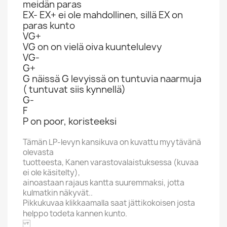
meidän paras
EX- EX+ ei ole mahdollinen, sillä EX on
paras kunto
VG+
VG on on vielä oiva kuuntelulevy
VG-
G+
G näissä G levyissä on tuntuvia naarmuja
( tuntuvat siis kynnellä)
G-
F
P on poor, koristeeksi
Tämän LP-levyn kansikuva on kuvattu myytävänä
olevasta
tuotteesta, Kanen varastovalaistuksessa (kuvaa
ei ole käsitelty),
ainoastaan rajaus kantta suuremmaksi, jotta
kulmatkin näkyvät..
Pikkukuvaa klikkaamalla saat jättikokoisen josta
helppo todeta kannen kunto.