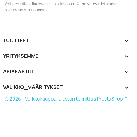
Voit peruuttaa tilauksen milloin tahansa. Katso yhteystietomme
oikeudellisista tiedoista.
TUOTTEET

YRITYKSEMME

ASIAKASTILI

VALIKKO_MÄÄRITYKSET
keyboard_arrow_down
© 2026 - Verkkokauppa-alustan toimittaa PrestaShop™