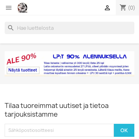
shopping_cart


(0)
search
Tilaa tuoreimmat uutiset ja tietoa
tarjouksistamme