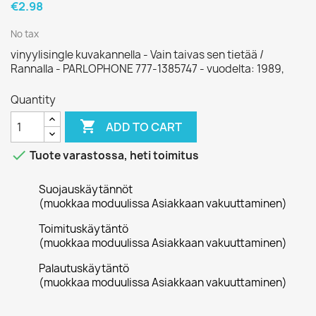
€2.98
No tax
vinyylisingle kuvakannella - Vain taivas sen tietää /
Rannalla - PARLOPHONE 777-1385747 - vuodelta: 1989,
Quantity

ADD TO CART

Tuote varastossa, heti toimitus
Suojauskäytännöt
(muokkaa moduulissa Asiakkaan vakuuttaminen)
Toimituskäytäntö
(muokkaa moduulissa Asiakkaan vakuuttaminen)
Palautuskäytäntö
(muokkaa moduulissa Asiakkaan vakuuttaminen)