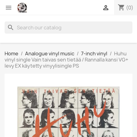
shopping_cart


(0)
search
Home
Analogue vinyl music
7-inch vinyl
Huhu
vinyl single Vain taivas sen tietää / Rannalla kansi VG+
levy EX käytetty vinyylisingle PS