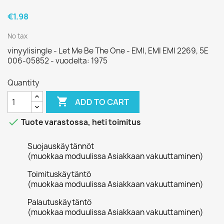
€1.98
No tax
vinyylisingle - Let Me Be The One - EMI, EMI EMI 2269, 5E
006-05852 - vuodelta: 1975
Quantity

ADD TO CART

Tuote varastossa, heti toimitus
Suojauskäytännöt
(muokkaa moduulissa Asiakkaan vakuuttaminen)
Toimituskäytäntö
(muokkaa moduulissa Asiakkaan vakuuttaminen)
Palautuskäytäntö
(muokkaa moduulissa Asiakkaan vakuuttaminen)