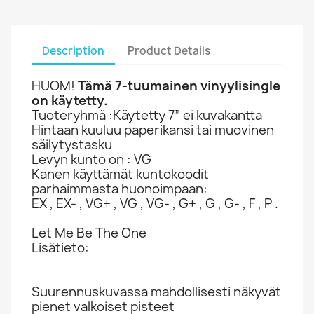
Description
Product Details
HUOM!
Tämä 7-tuumainen vinyylisingle
on käytetty.
Tuoteryhmä :Käytetty 7” ei kuvakantta
Hintaan kuuluu paperikansi tai muovinen
säilytystasku
Levyn kunto on : VG
Kanen käyttämät kuntokoodit
parhaimmasta huonoimpaan:
EX , EX- , VG+ , VG , VG- , G+ , G , G- , F , P .
Let Me Be The One
Lisätieto:
Suurennuskuvassa mahdollisesti näkyvät
pienet valkoiset pisteet