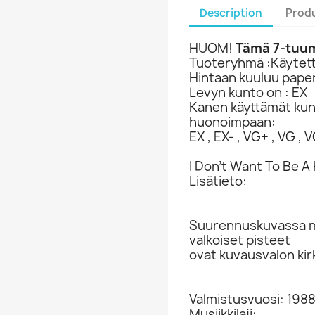
Description
Produ
HUOM!
Tämä 7-tuuma
Tuoteryhmä :Käytetty
Hintaan kuuluu paper
Levyn kunto on : EX
Kanen käyttämät ku
huonoimpaan:
EX , EX- , VG+ , VG , VG
I Don't Want To Be A
Lisätieto:
Suurennuskuvassa ma
valkoiset pisteet
ovat kuvausvalon kir
Valmistusvuosi: 198
Musiikkilaji: