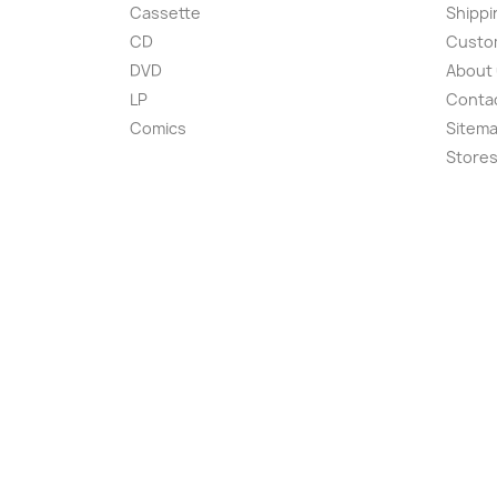
Cassette
Shippi
CD
Custom
DVD
About
LP
Conta
Comics
Sitem
Store