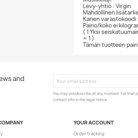
Levy-yhtiö : Virgin
Mahdollinen lisätark
Kanen varastokoodi 
Paino/koko ei kilogr
( 1 Yksi seiskatuumai
= 1 )
Tämän tuotteen paino
news and
You may unsubscribe at any moment. For that p
contact info in the legal notice.
COMPANY
YOUR ACCOUNT
ry
Order tracking