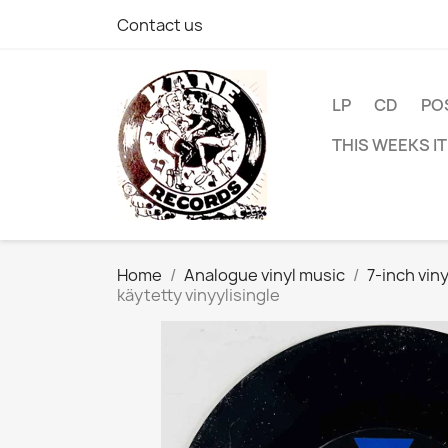
Contact us
LP
CD
PO
THIS WEEKS I
Home
Analogue vinyl music
7-inch viny
käytetty vinyylisingle