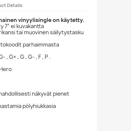
ct Details
inen vinyylisingle on käytetty.
 7” ei kuvakantta
ikansi tai muovinen säilytystasku
ntokoodit parhaimmasta
- , G+ , G , G- , F , P .
 Hero
hdollisesti näkyvät pienet
kastamia pölyhiukkasia
8