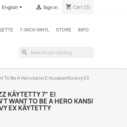
shopping_cart


Cart
(0)
English
Sign in
SETTE
7-INCH VINYL
STORE
INFO
search
t To Be A Hero kansi Ei kuvakantta levy EX
Z KÄYTETTY 7” EI
'T WANT TO BE A HERO KANSI
VY EX KÄYTETTY