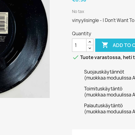
No tax
vinyylisingle - I Don't Want T
Quantity

ADD TO 

Tuote varastossa, heti 
Suojauskäytännöt
(muokkaa moduulissa A
Toimituskäytäntö
(muokkaa moduulissa A
Palautuskäytäntö
(muokkaa moduulissa A