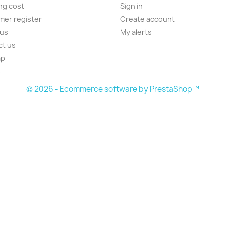
ng cost
Sign in
er register
Create account
 us
My alerts
ct us
ap
s
© 2026 - Ecommerce software by PrestaShop™