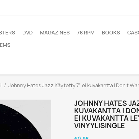
STERS
DVD
MAGAZINES
78 RPM
BOOKS
CAS
TEMS
l
Johnny Hates Jazz Käytetty 7” ei kuvakantta I Don't Wan
JOHNNY HATES JAZ
KUVAKANTTA I DON
EI KUVAKANTTA LE
VINYYLISINGLE
€0.98