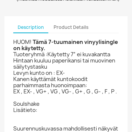
Description
Product Details
HUOM!
Tämä 7-tuumainen vinyylisingle
on käytetty.
Tuoteryhmä :Käytetty 7” ei kuvakantta
Hintaan kuuluu paperikansi tai muovinen
säilytystasku
Levyn kunto on : EX-
Kanen käyttämät kuntokoodit
parhaimmasta huonoimpaan:
EX , EX- , VG+ , VG , VG- , G+ , G , G- , F , P .
Soulshake
Lisätieto:
Suurennuskuvassa mahdollisesti näkyvät