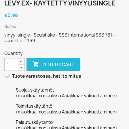
LEVY EX- KÄYTETTY VINYYLISINGLE
€0.98
No tax
vinyylisingle - Soulshake - SSS International SSS 761 -
vuodelta: 1969
Quantity

ADD TO CART

Tuote varastossa, heti toimitus
Suojauskäytännöt
(muokkaa moduulissa Asiakkaan vakuuttaminen)
Toimituskäytäntö
(muokkaa moduulissa Asiakkaan vakuuttaminen)
Palautuskäytäntö
(muokkaa moduulissa Asiakkaan vakuuttaminen)