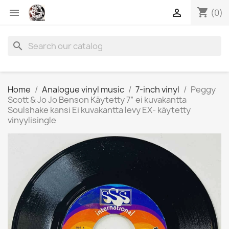
shopping_cart


(0)
search
Home
Analogue vinyl music
7-inch vinyl
Peggy
Scott & Jo Jo Benson Käytetty 7” ei kuvakantta
Soulshake kansi Ei kuvakantta levy EX- käytetty
vinyylisingle