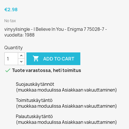
€2.98
No tax
vinyylisingle - I Believe In You - Enigma 7 75028-7 -
vuodelta: 1988
Quantity

ADD TO CART

Tuote varastossa, heti toimitus
Suojauskäytännöt
(muokkaa moduulissa Asiakkaan vakuuttaminen)
Toimituskäytäntö
(muokkaa moduulissa Asiakkaan vakuuttaminen)
Palautuskäytäntö
(muokkaa moduulissa Asiakkaan vakuuttaminen)