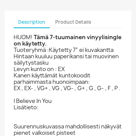
Description
Product Details
HUOM!
Tämä 7-tuumainen vinyylisingle
on käytetty.
Tuoteryhmä :Käytetty 7” ei kuvakantta
Hintaan kuuluu paperikansi tai muovinen
säilytystasku
Levyn kunto on : EX
Kanen käyttämät kuntokoodit
parhaimmasta huonoimpaan:
EX , EX- , VG+ , VG , VG- , G+ , G , G- , F , P .
I Believe In You
Lisätieto:
Suurennuskuvassa mahdollisesti näkyvät
pienet valkoiset pisteet