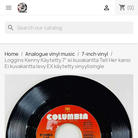
shopping_cart


(0)
search
Home
Analogue vinyl music
7-inch vinyl
Loggins Kenny Käytetty 7” ei kuvakantta Tell Her kansi
Ei kuvakantta levy EX käytetty vinyylisingle