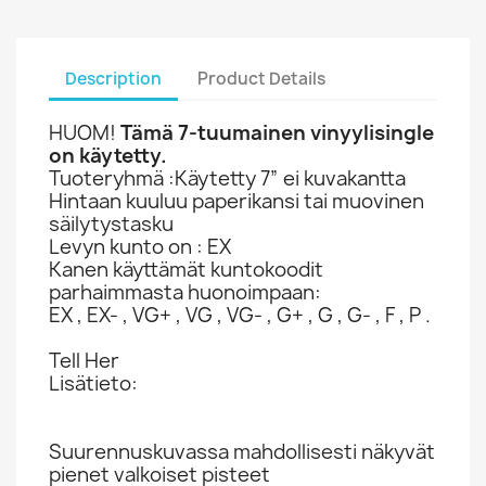
Description
Product Details
HUOM!
Tämä 7-tuumainen vinyylisingle
on käytetty.
Tuoteryhmä :Käytetty 7” ei kuvakantta
Hintaan kuuluu paperikansi tai muovinen
säilytystasku
Levyn kunto on : EX
Kanen käyttämät kuntokoodit
parhaimmasta huonoimpaan:
EX , EX- , VG+ , VG , VG- , G+ , G , G- , F , P .
Tell Her
Lisätieto:
Suurennuskuvassa mahdollisesti näkyvät
pienet valkoiset pisteet