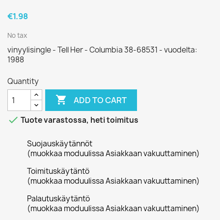
€1.98
No tax
vinyylisingle - Tell Her - Columbia 38-68531 - vuodelta:
1988
Quantity

ADD TO CART

Tuote varastossa, heti toimitus
Suojauskäytännöt
(muokkaa moduulissa Asiakkaan vakuuttaminen)
Toimituskäytäntö
(muokkaa moduulissa Asiakkaan vakuuttaminen)
Palautuskäytäntö
(muokkaa moduulissa Asiakkaan vakuuttaminen)