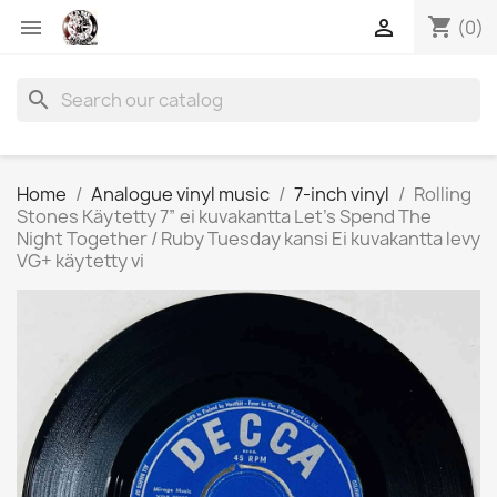
shopping_cart


(0)
search
Home
Analogue vinyl music
7-inch vinyl
Rolling
Stones Käytetty 7” ei kuvakantta Let's Spend The
Night Together / Ruby Tuesday kansi Ei kuvakantta levy
VG+ käytetty vi