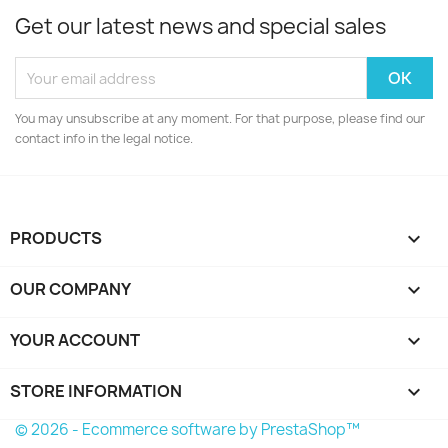
Get our latest news and special sales
You may unsubscribe at any moment. For that purpose, please find our
contact info in the legal notice.
PRODUCTS

OUR COMPANY

YOUR ACCOUNT

STORE INFORMATION
keyboard_arrow_down
© 2026 - Ecommerce software by PrestaShop™