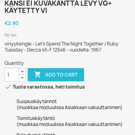
KANSI EI KUVAKANTTA LEVY VG+
KÄYTETTY VI
€2.90
No tax
vinyylisingle - Let's Spend The Night Together / Ruby
Tuesday - Decca 45-F 12546 - vuodelta: 1967
Quantity

ADD TO CART

Tuote varastossa, heti toimitus
Suojauskäytännöt
(muokkaa moduulissa Asiakkaan vakuuttaminen)
Toimituskäytäntö
(muokkaa moduulissa Asiakkaan vakuuttaminen)