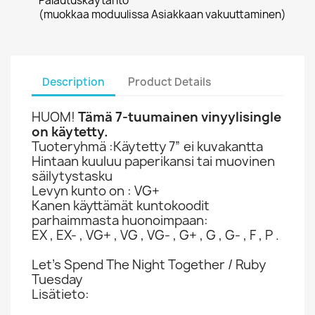
Palautuskäytäntö
(muokkaa moduulissa Asiakkaan vakuuttaminen)
Description
Product Details
HUOM!
Tämä 7-tuumainen vinyylisingle
on käytetty.
Tuoteryhmä :Käytetty 7” ei kuvakantta
Hintaan kuuluu paperikansi tai muovinen
säilytystasku
Levyn kunto on : VG+
Kanen käyttämät kuntokoodit
parhaimmasta huonoimpaan:
EX , EX- , VG+ , VG , VG- , G+ , G , G- , F , P .
Let's Spend The Night Together / Ruby
Tuesday
Lisätieto: