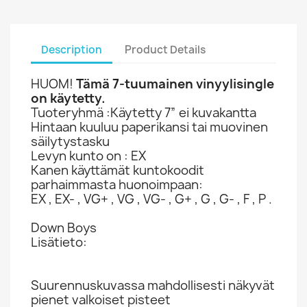
Description
Product Details
HUOM!
Tämä 7-tuumainen vinyylisingle
on käytetty.
Tuoteryhmä :Käytetty 7” ei kuvakantta
Hintaan kuuluu paperikansi tai muovinen
säilytystasku
Levyn kunto on : EX
Kanen käyttämät kuntokoodit
parhaimmasta huonoimpaan:
EX , EX- , VG+ , VG , VG- , G+ , G , G- , F , P .
Down Boys
Lisätieto:
Suurennuskuvassa mahdollisesti näkyvät
pienet valkoiset pisteet