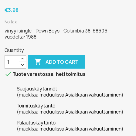
€3.98
No tax
vinyylisingle - Down Boys - Columbia 38-68606 -
vuodelta: 1988
Quantity

ADD TO CART

Tuote varastossa, heti toimitus
Suojauskäytännöt
(muokkaa moduulissa Asiakkaan vakuuttaminen)
Toimituskäytäntö
(muokkaa moduulissa Asiakkaan vakuuttaminen)
Palautuskäytäntö
(muokkaa moduulissa Asiakkaan vakuuttaminen)