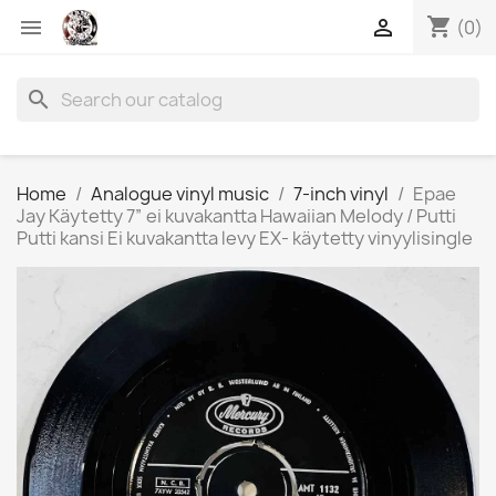
shopping_cart


(0)
search
Home
Analogue vinyl music
7-inch vinyl
Epae
Jay Käytetty 7” ei kuvakantta Hawaiian Melody / Putti
Putti kansi Ei kuvakantta levy EX- käytetty vinyylisingle