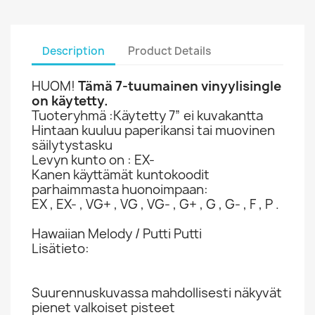
Description
Product Details
HUOM!
Tämä 7-tuumainen vinyylisingle
on käytetty.
Tuoteryhmä :Käytetty 7” ei kuvakantta
Hintaan kuuluu paperikansi tai muovinen
säilytystasku
Levyn kunto on : EX-
Kanen käyttämät kuntokoodit
parhaimmasta huonoimpaan:
EX , EX- , VG+ , VG , VG- , G+ , G , G- , F , P .
Hawaiian Melody / Putti Putti
Lisätieto:
Suurennuskuvassa mahdollisesti näkyvät
pienet valkoiset pisteet