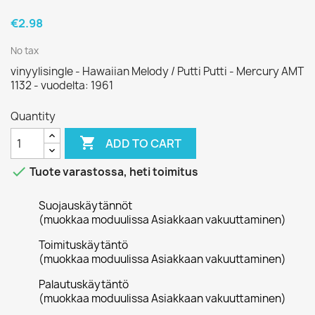
€2.98
No tax
vinyylisingle - Hawaiian Melody / Putti Putti - Mercury AMT
1132 - vuodelta: 1961
Quantity

ADD TO CART

Tuote varastossa, heti toimitus
Suojauskäytännöt
(muokkaa moduulissa Asiakkaan vakuuttaminen)
Toimituskäytäntö
(muokkaa moduulissa Asiakkaan vakuuttaminen)
Palautuskäytäntö
(muokkaa moduulissa Asiakkaan vakuuttaminen)