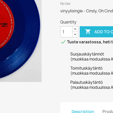
No tax
vinyylisingle - Cindy, Oh Cin
Quantity

ADD TO 

Tuote varastossa, heti 
Suojauskäytännöt
(muokkaa moduulissa A
Toimituskäytäntö
(muokkaa moduulissa A
Palautuskäytäntö
(muokkaa moduulissa A
Description
Produ