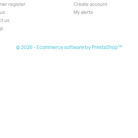
er register
Create account
 us
My alerts
ct us
ap
s
© 2026 - Ecommerce software by PrestaShop™