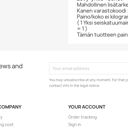
Mahdollinen lisätark
Kanen varastokoodi 
Paino/koko ei kilogr
( 1 Yksi seiskatuumai
= 1 )
Tämän tuotteen paino
news and
You may unsubscribe at any moment. For that p
contact info in the legal notice.
COMPANY
YOUR ACCOUNT
ry
Order tracking
ng cost
Sign in