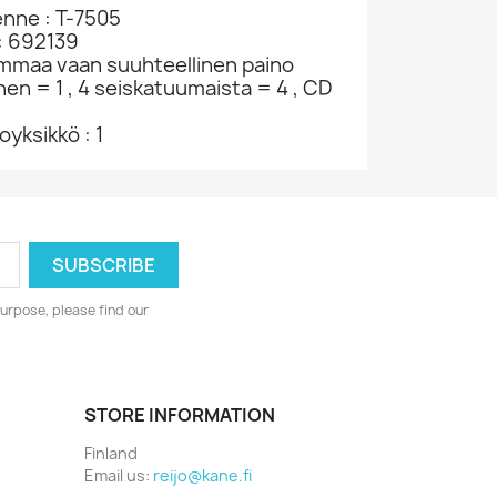
enne : T-7505
: 692139
ammaa vaan suuhteellinen paino
nen = 1 , 4 seiskatuumaista = 4 , CD
yksikkö : 1
urpose, please find our
STORE INFORMATION
Finland
Email us:
reijo@kane.fi