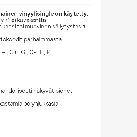
inen vinyylisingle on käytetty.
 7” ei kuvakantta
ikansi tai muovinen säilytystasku
ntokoodit parhaimmasta
- , G+ , G , G- , F , P .
hdollisesti näkyvät pienet
kastamia pölyhiukkasia