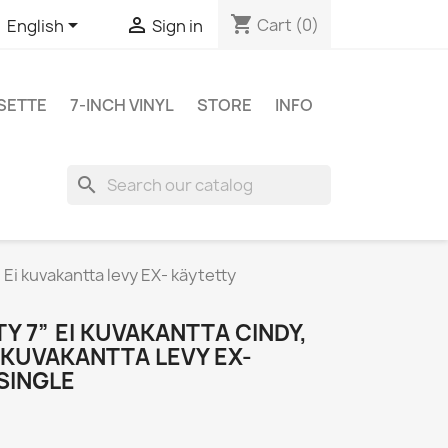
shopping_cart


Cart
(0)
English
Sign in
SETTE
7-INCH VINYL
STORE
INFO
search
 Ei kuvakantta levy EX- käytetty
Y 7” EI KUVAKANTTA CINDY,
I KUVAKANTTA LEVY EX-
SINGLE