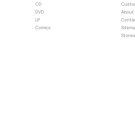
CD
Custom
DVD
About
LP
Conta
Comics
Sitem
Store