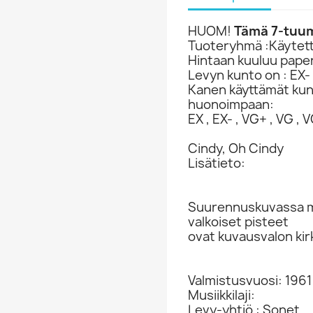
HUOM!
Tämä 7-tuuma
Tuoteryhmä :Käytetty
Hintaan kuuluu paper
Levyn kunto on : EX-
Kanen käyttämät ku
huonoimpaan:
EX , EX- , VG+ , VG , VG
Cindy, Oh Cindy
Lisätieto:
Suurennuskuvassa ma
valkoiset pisteet
ovat kuvausvalon kir
Valmistusvuosi: 1961
Musiikkilaji:
Levy-yhtiö : Sonet