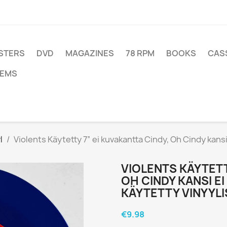
STERS
DVD
MAGAZINES
78 RPM
BOOKS
CAS
TEMS
l
Violents Käytetty 7” ei kuvakantta Cindy, Oh Cindy kansi
VIOLENTS KÄYTETT
OH CINDY KANSI E
KÄYTETTY VINYYLI
€9.98