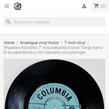
shopping_cart


(0)
search
Home
Analogue vinyl music
7-inch vinyl
Shadows Käytetty 7” ei kuvakantta Guitar Tango kansi
Ei kuvakantta levy VG+ käytetty vinyylisingle