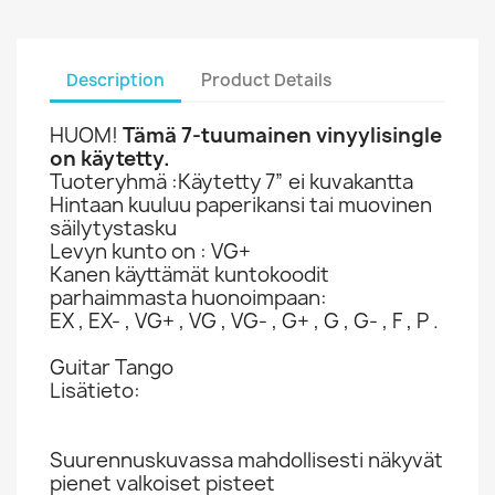
Description
Product Details
HUOM!
Tämä 7-tuumainen vinyylisingle
on käytetty.
Tuoteryhmä :Käytetty 7” ei kuvakantta
Hintaan kuuluu paperikansi tai muovinen
säilytystasku
Levyn kunto on : VG+
Kanen käyttämät kuntokoodit
parhaimmasta huonoimpaan:
EX , EX- , VG+ , VG , VG- , G+ , G , G- , F , P .
Guitar Tango
Lisätieto:
Suurennuskuvassa mahdollisesti näkyvät
pienet valkoiset pisteet