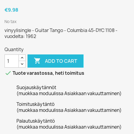
€9.98
No tax
vinyylisingle - Guitar Tango - Columbia 45-DYC 1108 -
vuodelta: 1962
Quantity

ADD TO CART

Tuote varastossa, heti toimitus
Suojauskäytännöt
(muokkaa moduulissa Asiakkaan vakuuttaminen)
Toimituskäytäntö
(muokkaa moduulissa Asiakkaan vakuuttaminen)
Palautuskäytäntö
(muokkaa moduulissa Asiakkaan vakuuttaminen)