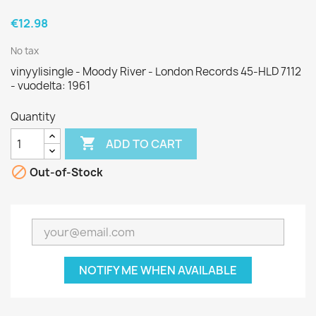
€12.98
No tax
vinyylisingle - Moody River - London Records 45-HLD 7112
- vuodelta: 1961
Quantity

ADD TO CART

Out-of-Stock
NOTIFY ME WHEN AVAILABLE