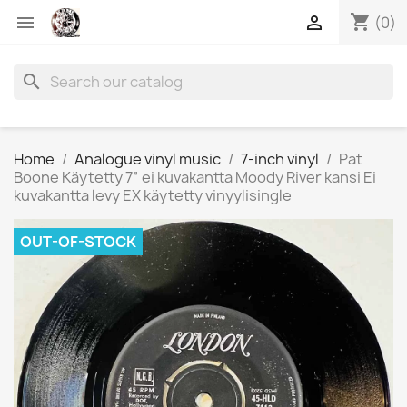
shopping_cart


(0)
search
Home
Analogue vinyl music
7-inch vinyl
Pat
Boone Käytetty 7” ei kuvakantta Moody River kansi Ei
kuvakantta levy EX käytetty vinyylisingle
OUT-OF-STOCK