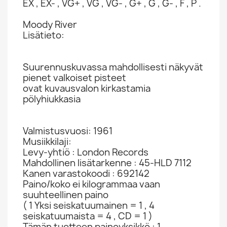
EX , EX- , VG+ , VG , VG- , G+ , G , G- , F , P .
Moody River
Lisätieto:
Suurennuskuvassa mahdollisesti näkyvät
pienet valkoiset pisteet
ovat kuvausvalon kirkastamia
pölyhiukkasia
Valmistusvuosi: 1961
Musiikkilaji:
Levy-yhtiö : London Records
Mahdollinen lisätarkenne : 45-HLD 7112
Kanen varastokoodi : 692142
Paino/koko ei kilogrammaa vaan
suuhteellinen paino
( 1 Yksi seiskatuumainen = 1 , 4
seiskatuumaista = 4 , CD = 1 )
Tämän tuotteen painoyksikkö : 1