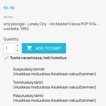
€5.98
No tax
vinyylisingle - Lonely City - His Master's Voice POP 1014 -
vuodelta: 1962
Quantity

ADD TO CART

Tuote varastossa, heti toimitus
Suojauskäytännöt
(muokkaa moduulissa Asiakkaan vakuuttaminen)
Toimituskäytäntö
(muokkaa moduulissa Asiakkaan vakuuttaminen)
Palautuskäytäntö
(muokkaa moduulissa Asiakkaan vakuuttaminen)