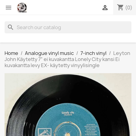
shopping_cart


(0)
search
Home
Analogue vinyl music
7-inch vinyl
Leyton
John Käytetty 7” ei kuvakantta Lonely City kansi Ei
kuvakantta levy EX- käytetty vinyylisingle