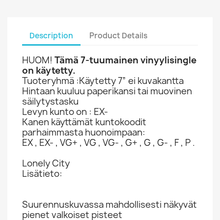
Description
Product Details
HUOM!
Tämä 7-tuumainen vinyylisingle
on käytetty.
Tuoteryhmä :Käytetty 7” ei kuvakantta
Hintaan kuuluu paperikansi tai muovinen
säilytystasku
Levyn kunto on : EX-
Kanen käyttämät kuntokoodit
parhaimmasta huonoimpaan:
EX , EX- , VG+ , VG , VG- , G+ , G , G- , F , P .
Lonely City
Lisätieto:
Suurennuskuvassa mahdollisesti näkyvät
pienet valkoiset pisteet