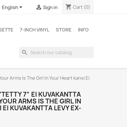
shopping_cart


Cart
(0)
English
Sign in
SETTE
7-INCH VINYL
STORE
INFO
search
Your Arms Is The Girl In Your Heart kansi Ei
YTETTY 7” EI KUVAKANTTA
YOUR ARMS IS THE GIRL IN
 EI KUVAKANTTA LEVY EX-