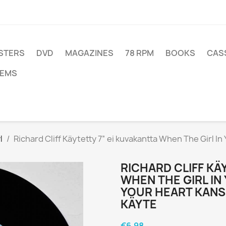
STERS
DVD
MAGAZINES
78 RPM
BOOKS
CAS
TEMS
l
Richard Cliff Käytetty 7” ei kuvakantta When The Girl In 
RICHARD CLIFF KÄ
WHEN THE GIRL IN 
YOUR HEART KANSI
KÄYTE
€6.98