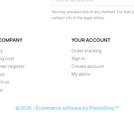
You may unsubscribe at any moment. For that p
contact info in the legal notice.
COMPANY
YOUR ACCOUNT
ry
Order tracking
ng cost
Sign in
er register
Create account
 us
My alerts
ct us
ap
s
© 2026 - Ecommerce software by PrestaShop™