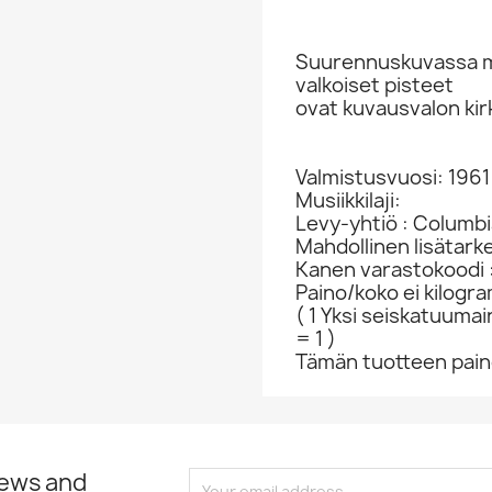
Suurennuskuvassa ma
valkoiset pisteet
ovat kuvausvalon kir
Valmistusvuosi: 1961
Musiikkilaji:
Levy-yhtiö : Columb
Mahdollinen lisätark
Kanen varastokoodi 
Paino/koko ei kilogr
( 1 Yksi seiskatuumai
= 1 )
Tämän tuotteen paino
news and