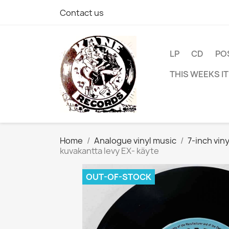
Contact us
LP
CD
PO
THIS WEEKS I
Home
Analogue vinyl music
7-inch viny
kuvakantta levy EX- käyte
OUT-OF-STOCK