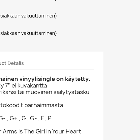
siakkaan vakuuttaminen)
siakkaan vakuuttaminen)
ct Details
inen vinyylisingle on käytetty.
 7” ei kuvakantta
ikansi tai muovinen säilytystasku
ntokoodit parhaimmasta
- , G+ , G , G- , F , P .
 Arms Is The Girl In Your Heart