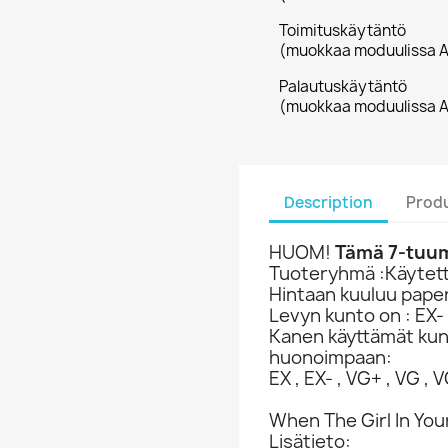
Toimituskäytäntö
(muokkaa moduulissa A
Palautuskäytäntö
(muokkaa moduulissa A
Description
Produ
HUOM!
Tämä 7-tuuma
Tuoteryhmä :Käytetty
Hintaan kuuluu paper
Levyn kunto on : EX-
Kanen käyttämät ku
huonoimpaan:
EX , EX- , VG+ , VG , VG
When The Girl In Your
Lisätieto: