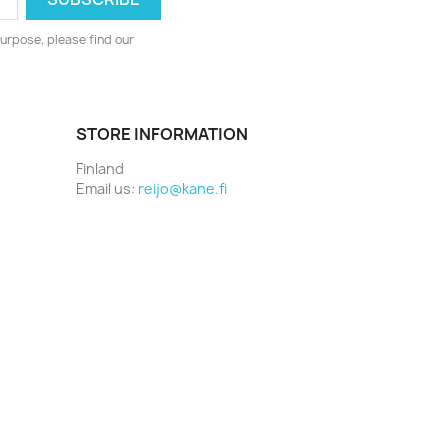
urpose, please find our
STORE INFORMATION
Finland
Email us:
reijo@kane.fi