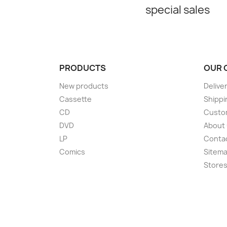
special sales
PRODUCTS
OUR 
New products
Delive
Cassette
Shippi
CD
Custom
DVD
About
LP
Conta
Comics
Sitem
Store