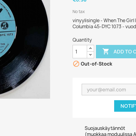
No tax
vinyylisingle - When The Girl I
Columbia 45-DYC 1073 - vuod
Quantity

ADD TO 

Out-of-Stock
NOTIF
Suojauskäytännöt
(muokkaa moduulissa A