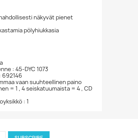
hdollisesti näkyvät pienet
kastamia pölyhiukkasia
ia
enne : 45-DYC 1073
: 692146
ammaa vaan suuhteellinen paino
nen = 1 , 4 seiskatuumaista = 4 , CD
yksikkö : 1