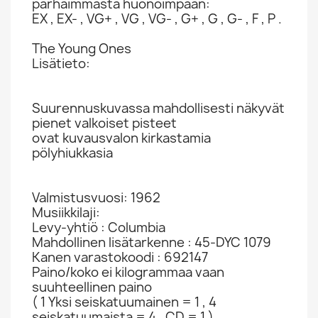
parhaimmasta huonoimpaan:
EX , EX- , VG+ , VG , VG- , G+ , G , G- , F , P .
The Young Ones
Lisätieto:
Suurennuskuvassa mahdollisesti näkyvät
pienet valkoiset pisteet
ovat kuvausvalon kirkastamia
pölyhiukkasia
Valmistusvuosi: 1962
Musiikkilaji:
Levy-yhtiö : Columbia
Mahdollinen lisätarkenne : 45-DYC 1079
Kanen varastokoodi : 692147
Paino/koko ei kilogrammaa vaan
suuhteellinen paino
( 1 Yksi seiskatuumainen = 1 , 4
seiskatuumaista = 4 , CD = 1 )