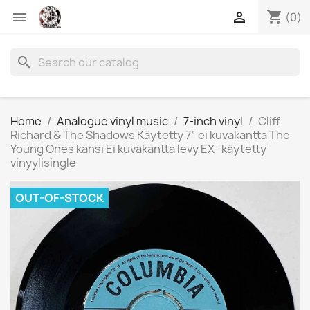
shopping_cart


(0)
search
Home
Analogue vinyl music
7-inch vinyl
Cliff
Richard & The Shadows Käytetty 7” ei kuvakantta The
Young Ones kansi Ei kuvakantta levy EX- käytetty
vinyylisingle
OUT-OF-STOCK