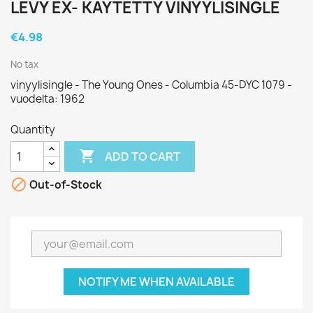
LEVY EX- KÄYTETTY VINYYLISINGLE
€4.98
No tax
vinyylisingle - The Young Ones - Columbia 45-DYC 1079 -
vuodelta: 1962
Quantity

ADD TO CART

Out-of-Stock
NOTIFY ME WHEN AVAILABLE