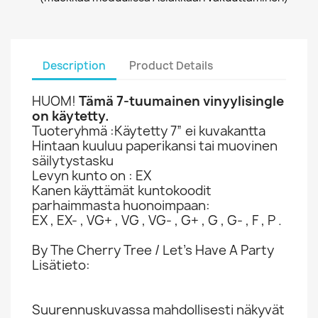
Description
Product Details
HUOM!
Tämä 7-tuumainen vinyylisingle
on käytetty.
Tuoteryhmä :Käytetty 7” ei kuvakantta
Hintaan kuuluu paperikansi tai muovinen
säilytystasku
Levyn kunto on : EX
Kanen käyttämät kuntokoodit
parhaimmasta huonoimpaan:
EX , EX- , VG+ , VG , VG- , G+ , G , G- , F , P .
By The Cherry Tree / Let's Have A Party
Lisätieto:
Suurennuskuvassa mahdollisesti näkyvät