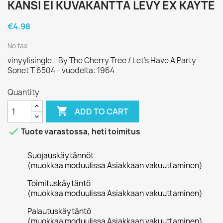
KANSI EI KUVAKANTTA LEVY EX KÄYTE
€4.98
No tax
vinyylisingle - By The Cherry Tree / Let's Have A Party -
Sonet T 6504 - vuodelta: 1964
Quantity

ADD TO CART

Tuote varastossa, heti toimitus
Suojauskäytännöt
(muokkaa moduulissa Asiakkaan vakuuttaminen)
Toimituskäytäntö
(muokkaa moduulissa Asiakkaan vakuuttaminen)
Palautuskäytäntö
(muokkaa moduulissa Asiakkaan vakuuttaminen)