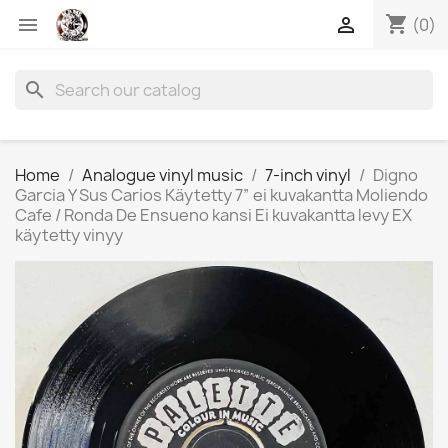
shopping_cart


(0)
search
Home
Analogue vinyl music
7-inch vinyl
Digno
Garcia Y Sus Carios Käytetty 7” ei kuvakantta Moliendo
Cafe / Ronda De Ensueno kansi Ei kuvakantta levy EX
käytetty vinyy