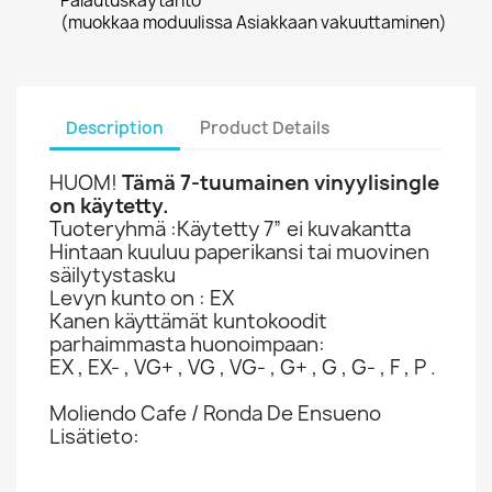
Palautuskäytäntö
(muokkaa moduulissa Asiakkaan vakuuttaminen)
Description
Product Details
HUOM!
Tämä 7-tuumainen vinyylisingle
on käytetty.
Tuoteryhmä :Käytetty 7” ei kuvakantta
Hintaan kuuluu paperikansi tai muovinen
säilytystasku
Levyn kunto on : EX
Kanen käyttämät kuntokoodit
parhaimmasta huonoimpaan:
EX , EX- , VG+ , VG , VG- , G+ , G , G- , F , P .
Moliendo Cafe / Ronda De Ensueno
Lisätieto: