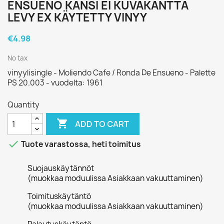
ENSUENO KANSI EI KUVAKANTTA
LEVY EX KÄYTETTY VINYY
€4.98
No tax
vinyylisingle - Moliendo Cafe / Ronda De Ensueno - Palette
PS 20.003 - vuodelta: 1961
Quantity

ADD TO CART

Tuote varastossa, heti toimitus
Suojauskäytännöt
(muokkaa moduulissa Asiakkaan vakuuttaminen)
Toimituskäytäntö
(muokkaa moduulissa Asiakkaan vakuuttaminen)