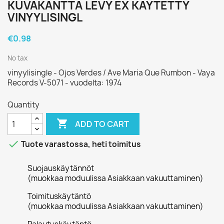
KUVAKANTTA LEVY EX KÄYTETTY
VINYYLISINGL
€0.98
No tax
vinyylisingle - Ojos Verdes / Ave Maria Que Rumbon - Vaya
Records V-5071 - vuodelta: 1974
Quantity

ADD TO CART

Tuote varastossa, heti toimitus
Suojauskäytännöt
(muokkaa moduulissa Asiakkaan vakuuttaminen)
Toimituskäytäntö
(muokkaa moduulissa Asiakkaan vakuuttaminen)