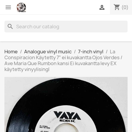
shopping_cart


(0)
search
Home
Analogue vinyl music
7-inch vinyl
La
Conspiracion Käytetty 7” ei kuvakantta Ojos Verdes /
Ave Maria Que Rumbon kansi Ei kuvakantta levy EX
käytetty vinyylisingl