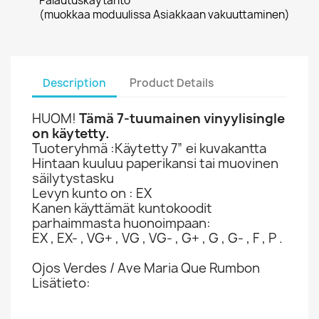
Palautuskäytäntö
(muokkaa moduulissa Asiakkaan vakuuttaminen)
Description
Product Details
HUOM!
Tämä 7-tuumainen vinyylisingle
on käytetty.
Tuoteryhmä :Käytetty 7” ei kuvakantta
Hintaan kuuluu paperikansi tai muovinen
säilytystasku
Levyn kunto on : EX
Kanen käyttämät kuntokoodit
parhaimmasta huonoimpaan:
EX , EX- , VG+ , VG , VG- , G+ , G , G- , F , P .
Ojos Verdes / Ave Maria Que Rumbon
Lisätieto: