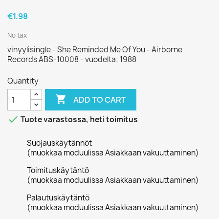
€1.98
No tax
vinyylisingle - She Reminded Me Of You - Airborne
Records ABS-10008 - vuodelta: 1988
Quantity

ADD TO CART

Tuote varastossa, heti toimitus
Suojauskäytännöt
(muokkaa moduulissa Asiakkaan vakuuttaminen)
Toimituskäytäntö
(muokkaa moduulissa Asiakkaan vakuuttaminen)
Palautuskäytäntö
(muokkaa moduulissa Asiakkaan vakuuttaminen)