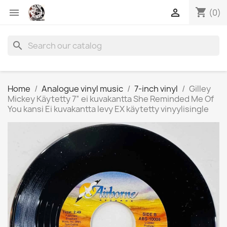
shopping_cart


(0)
search
Home
Analogue vinyl music
7-inch vinyl
Gilley
Mickey Käytetty 7” ei kuvakantta She Reminded Me Of
You kansi Ei kuvakantta levy EX käytetty vinyylisingle