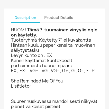
Description
Product Details
HUOM!
Tämä 7-tuumainen vinyylisingle
on käytetty.
Tuoteryhmä :Käytetty 7” ei kuvakantta
Hintaan kuuluu paperikansi tai muovinen
säilytystasku
Levyn kunto on : EX
Kanen käyttämät kuntokoodit
parhaimmasta huonoimpaan:
EX , EX- , VG+ , VG , VG- , G+ , G , G- , F , P .
She Reminded Me Of You
Lisätieto:
Suurennuskuvassa mahdollisesti näkyvät
pienet valkoiset pisteet