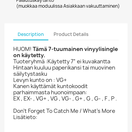
Palautuskäytäntö
(muokkaa moduulissa Asiakkaan vakuuttaminen)
Description
Product Details
HUOM!
Tämä 7-tuumainen vinyylisingle
on käytetty.
Tuoteryhmä :Käytetty 7” ei kuvakantta
Hintaan kuuluu paperikansi tai muovinen
säilytystasku
Levyn kunto on : VG+
Kanen käyttämät kuntokoodit
parhaimmasta huonoimpaan:
EX , EX- , VG+ , VG , VG- , G+ , G , G- , F , P .
Don't Forget To Catch Me / What's More
Lisätieto: