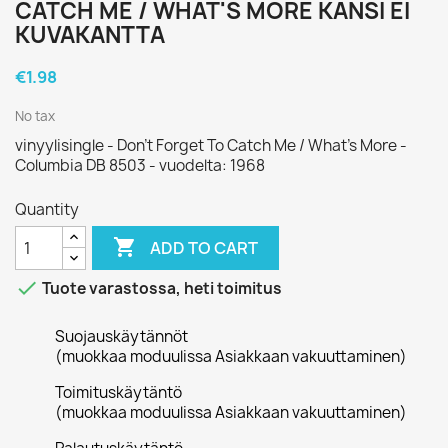
CATCH ME / WHAT'S MORE KANSI EI
KUVAKANTTA
€1.98
No tax
vinyylisingle - Don't Forget To Catch Me / What's More -
Columbia DB 8503 - vuodelta: 1968
Quantity

ADD TO CART

Tuote varastossa, heti toimitus
Suojauskäytännöt
(muokkaa moduulissa Asiakkaan vakuuttaminen)
Toimituskäytäntö
(muokkaa moduulissa Asiakkaan vakuuttaminen)