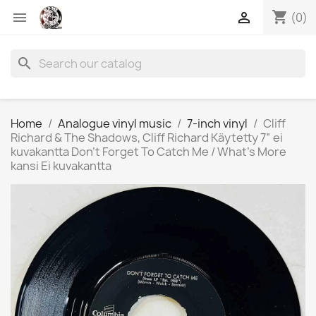
shopping_cart


(0)
search
Home
Analogue vinyl music
7-inch vinyl
Cliff
Richard & The Shadows, Cliff Richard Käytetty 7” ei
kuvakantta Don't Forget To Catch Me / What's More
kansi Ei kuvakantta