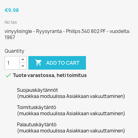
€9.98
No tax
vinyylisingle - Ryysyranta - Philips 340 802 PF - vuodelta:
1967
Quantity

ADD TO CART

Tuote varastossa, heti toimitus
Suojauskäytännöt
(muokkaa moduulissa Asiakkaan vakuuttaminen)
Toimituskäytäntö
(muokkaa moduulissa Asiakkaan vakuuttaminen)
Palautuskäytäntö
(muokkaa moduulissa Asiakkaan vakuuttaminen)