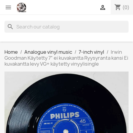
shopping_cart


(0)
search
Home
Analogue vinyl music
7-inch vinyl
Irwin
Goodman Käytetty 7” ei kuvakantta Ryysyranta kansi Ei
kuvakantta levy VG+ käytetty vinyylisingle