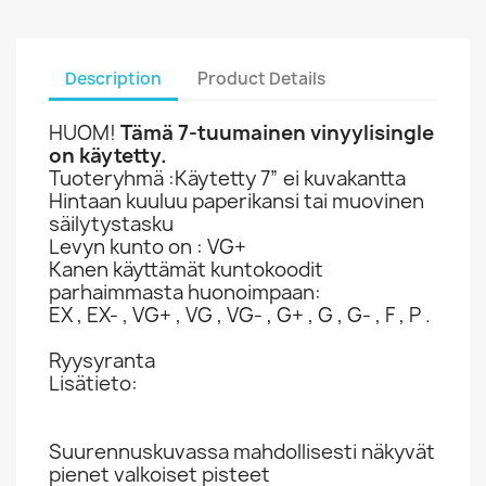
Description
Product Details
HUOM!
Tämä 7-tuumainen vinyylisingle
on käytetty.
Tuoteryhmä :Käytetty 7” ei kuvakantta
Hintaan kuuluu paperikansi tai muovinen
säilytystasku
Levyn kunto on : VG+
Kanen käyttämät kuntokoodit
parhaimmasta huonoimpaan:
EX , EX- , VG+ , VG , VG- , G+ , G , G- , F , P .
Ryysyranta
Lisätieto:
Suurennuskuvassa mahdollisesti näkyvät
pienet valkoiset pisteet