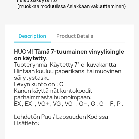
Palautuskäytäntö
(muokkaa moduulissa Asiakkaan vakuuttaminen)
Description
Product Details
HUOM!
Tämä 7-tuumainen vinyylisingle
on käytetty.
Tuoteryhmä :Käytetty 7” ei kuvakantta
Hintaan kuuluu paperikansi tai muovinen
säilytystasku
Levyn kunto on : G
Kanen käyttämät kuntokoodit
parhaimmasta huonoimpaan:
EX , EX- , VG+ , VG , VG- , G+ , G , G- , F , P .
Lehdetön Puu / Lapsuuden Kodissa
Lisätieto: