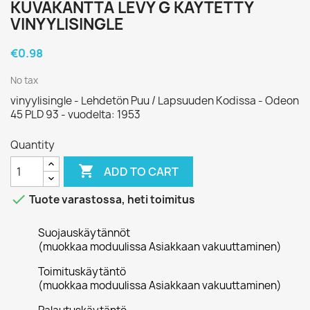
KUVAKANTTA LEVY G KÄYTETTY
VINYYLISINGLE
€0.98
No tax
vinyylisingle - Lehdetön Puu / Lapsuuden Kodissa - Odeon
45 PLD 93 - vuodelta: 1953
Quantity

ADD TO CART

Tuote varastossa, heti toimitus
Suojauskäytännöt
(muokkaa moduulissa Asiakkaan vakuuttaminen)
Toimituskäytäntö
(muokkaa moduulissa Asiakkaan vakuuttaminen)