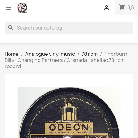
shopping_cart


(0)
search
Home
Analogue vinyl music
78 rpm
Thorburn
Billy : Changing Partners / Granada - shellac 78 rpm
record