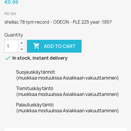
€0.99
No tax
shellac 78 rpm record - ODEON - PLE 225 year :195?
Quantity

ADD TO CART

In stock, instant delivery
Suojauskäytännöt
(muokkaa moduulissa Asiakkaan vakuuttaminen)
Toimituskäytäntö
(muokkaa moduulissa Asiakkaan vakuuttaminen)
Palautuskäytäntö
(muokkaa moduulissa Asiakkaan vakuuttaminen)