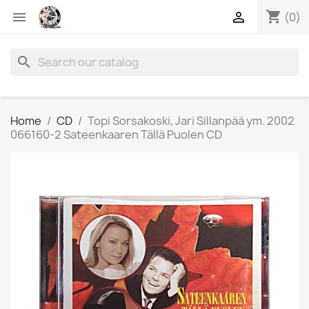
shopping_cart


(0)
search
Home
CD
Topi Sorsakoski, Jari Sillanpää ym. 2002
066160-2 Sateenkaaren Tällä Puolen CD