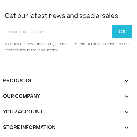
Get our latest news and special sales
You may unsubscribe at any moment. For that purpose, please find our
contact info in the legal notice.
PRODUCTS

OUR COMPANY

YOUR ACCOUNT

STORE INFORMATION
keyboard_arrow_down