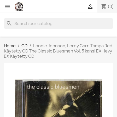
shopping_cart


(0)
search
Home
CD
Lonnie Johnson, Leroy Carr, Tampa Red
Käytetty CD The Classic Bluesmen Vol. 3 kansi EX- levy
EX Käytetty CD