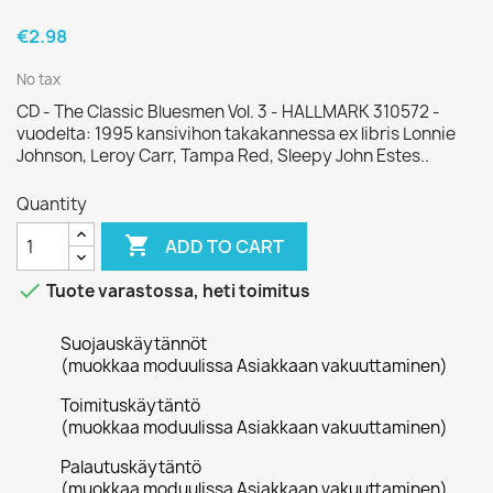
€2.98
No tax
CD - The Classic Bluesmen Vol. 3 - HALLMARK 310572 -
vuodelta: 1995 kansivihon takakannessa ex libris Lonnie
Johnson, Leroy Carr, Tampa Red, Sleepy John Estes..
Quantity

ADD TO CART

Tuote varastossa, heti toimitus
Suojauskäytännöt
(muokkaa moduulissa Asiakkaan vakuuttaminen)
Toimituskäytäntö
(muokkaa moduulissa Asiakkaan vakuuttaminen)
Palautuskäytäntö
(muokkaa moduulissa Asiakkaan vakuuttaminen)