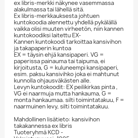
ex libris-merkki näkynee vasemmassa
alakulmassa tai lähellä sitä.
Ex libris-merkkauksesta johtuen
kuntokoodia alennettu yhdellä pykälällä
vaikka olisi muuten virheetön, niin kannen
kuntokoodiksi laitettu EX-
Kannen kuntokoodi tarkoittaa kansivihon
ja takapaperin kuntoa
EX = täysin ehjä kansipaperi. VG =
paperissa painauma tai taipuma, ei
kirjoitusta, G = kuluneempi kansipaperi,
esim. paksu kansivihko joka ei mahtunut
kunnolla ohjausväkästen alle.
Levyn kuntokoodit: EX peilikirkas pinta ,
VG ei naarmuja mutta hankauma, G =
monta hankaumaa. silti toimintatakuu, F =
naarmuinen levy, silti toimintatakuu.
Mahdollinen lisätieto: kansivihon
takakannessa ex libris
Tuoteryhmä KCD -