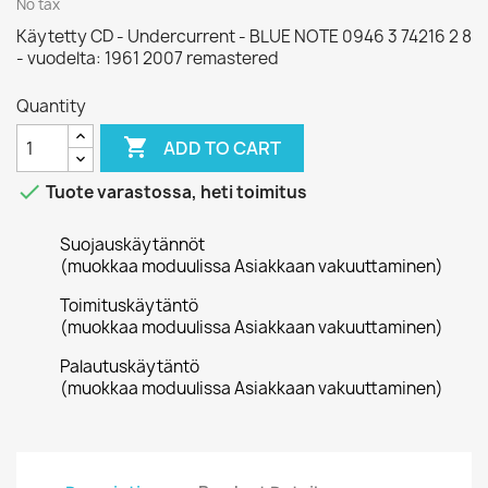
No tax
Käytetty CD - Undercurrent - BLUE NOTE 0946 3 74216 2 8
- vuodelta: 1961 2007 remastered
Quantity

ADD TO CART

Tuote varastossa, heti toimitus
Suojauskäytännöt
(muokkaa moduulissa Asiakkaan vakuuttaminen)
Toimituskäytäntö
(muokkaa moduulissa Asiakkaan vakuuttaminen)
Palautuskäytäntö
(muokkaa moduulissa Asiakkaan vakuuttaminen)