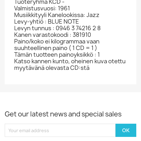
Tuoteryhmä KCD -
Valmistusvuosi: 1961
Musiikkityyli Kanelookissa: Jazz
Levy-yhtiö : BLUE NOTE
Levyn tunnus : 0946 3 74216 2 8
Kanen varastokoodi : 381910
Paino/koko ei kilogrammaa vaan
suuhteellinen paino ( 1 CD = 1 )
Tämän tuotteen painoyksikkö : 1
Katso kannen kunto, oheinen kuva otettu
myytävänä olevasta CD:stä
Get our latest news and special sales