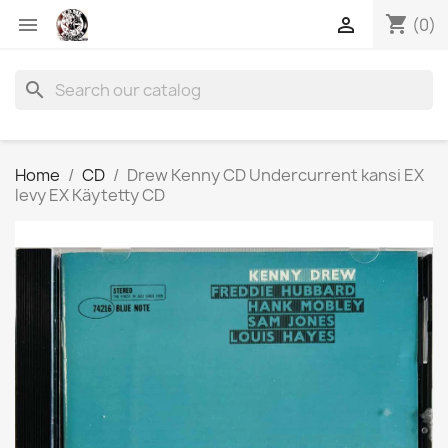
shopping_cart


(0)
search
Home
CD
Drew Kenny CD Undercurrent kansi EX
levy EX Käytetty CD