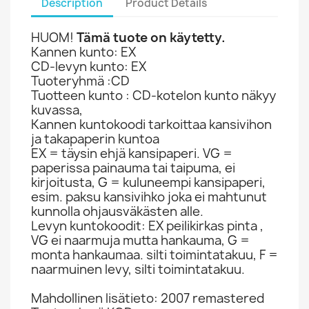
Description
Product Details
HUOM!
Tämä tuote on käytetty.
Kannen kunto: EX
CD-levyn kunto: EX
Tuoteryhmä :CD
Tuotteen kunto : CD-kotelon kunto näkyy
kuvassa,
Kannen kuntokoodi tarkoittaa kansivihon
ja takapaperin kuntoa
EX = täysin ehjä kansipaperi. VG =
paperissa painauma tai taipuma, ei
kirjoitusta, G = kuluneempi kansipaperi,
esim. paksu kansivihko joka ei mahtunut
kunnolla ohjausväkästen alle.
Levyn kuntokoodit: EX peilikirkas pinta ,
VG ei naarmuja mutta hankauma, G =
monta hankaumaa. silti toimintatakuu, F =
naarmuinen levy, silti toimintatakuu.
Mahdollinen lisätieto: 2007 remastered