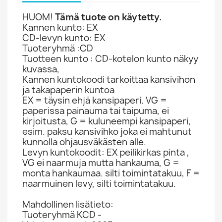
HUOM!
Tämä tuote on käytetty.
Kannen kunto: EX
CD-levyn kunto: EX
Tuoteryhmä :CD
Tuotteen kunto : CD-kotelon kunto näkyy
kuvassa,
Kannen kuntokoodi tarkoittaa kansivihon
ja takapaperin kuntoa
EX = täysin ehjä kansipaperi. VG =
paperissa painauma tai taipuma, ei
kirjoitusta, G = kuluneempi kansipaperi,
esim. paksu kansivihko joka ei mahtunut
kunnolla ohjausväkästen alle.
Levyn kuntokoodit: EX peilikirkas pinta ,
VG ei naarmuja mutta hankauma, G =
monta hankaumaa. silti toimintatakuu, F =
naarmuinen levy, silti toimintatakuu.
Mahdollinen lisätieto:
Tuoteryhmä KCD -