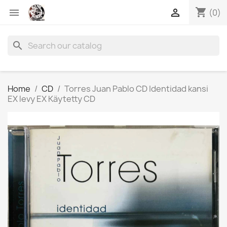
shopping_cart


(0)
search
Home
CD
Torres Juan Pablo CD Identidad kansi
EX levy EX Käytetty CD