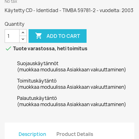
No tax
Käytetty CD - Identidad - TIMBA 59781-2 - vuodelta: 2003
Quantity

ADD TO CART

Tuote varastossa, heti toimitus
Suojauskäytännöt
(muokkaa moduulissa Asiakkaan vakuuttaminen)
Toimituskäytäntö
(muokkaa moduulissa Asiakkaan vakuuttaminen)
Palautuskäytäntö
(muokkaa moduulissa Asiakkaan vakuuttaminen)
Description
Product Details