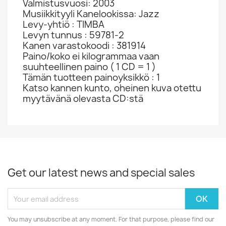
Valmistusvuosi: 2003
Musiikkityyli Kanelookissa: Jazz
Levy-yhtiö : TIMBA
Levyn tunnus : 59781-2
Kanen varastokoodi : 381914
Paino/koko ei kilogrammaa vaan
suuhteellinen paino ( 1 CD = 1 )
Tämän tuotteen painoyksikkö : 1
Katso kannen kunto, oheinen kuva otettu
myytävänä olevasta CD:stä
Get our latest news and special sales
You may unsubscribe at any moment. For that purpose, please find our